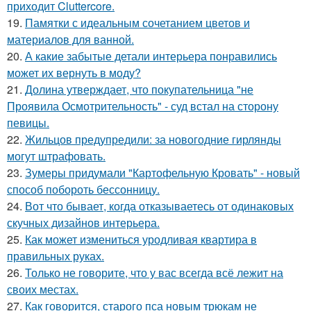
приходит Cluttercore.
19.
Памятки с идеальным сочетанием цветов и
материалов для ванной.
20.
А какие забытые детали интерьера понравились
может их вернуть в моду?
21.
Долина утверждает, что покупательница "не
Проявила Осмотрительность" - суд встал на сторону
певицы.
22.
Жильцов предупредили: за новогодние гирлянды
могут штрафовать.
23.
Зумеры придумали "Картофельную Кровать" - новый
способ побороть бессонницу.
24.
Вот что бывает, когда отказываетесь от одинаковых
скучных дизайнов интерьера.
25.
Как может измениться уродливая квартира в
правильных руках.
26.
Только не говорите, что у вас всегда всё лежит на
своих местах.
27.
Как говорится, старого пса новым трюкам не