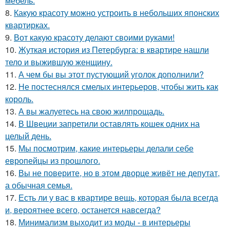
мебель.
8.
Какую красоту можно устроить в небольших японских
квартирках.
9.
Вот какую красоту делают своими руками!
10.
Жуткая история из Петербурга: в квартире нашли
тело и выжившую женщину.
11.
А чем бы вы этот пустующий уголок дополнили?
12.
Не постеснялся смелых интерьеров, чтобы жить как
король.
13.
А вы жалуетесь на свою жилпрощадь.
14.
В Швеции запретили оставлять кошек одних на
целый день.
15.
Мы посмотрим, какие интерьеры делали себе
европейцы из прошлого.
16.
Вы не поверите, но в этом дворце живёт не депутат,
а обычная семья.
17.
Есть ли у вас в квартире вещь, которая была всегда
и, вероятнее всего, останется навсегда?
18.
Минимализм выходит из моды - в интерьеры