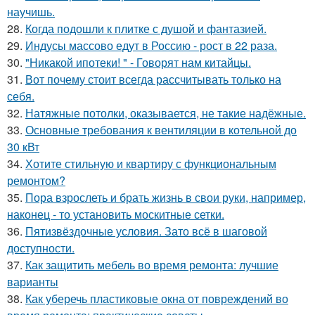
научишь.
28.
Когда подошли к плитке с душой и фантазией.
29.
Индусы массово едут в Россию - рост в 22 раза.
30.
"Никакой ипотеки! " - Говорят нам китайцы.
31.
Вот почему стоит всегда рассчитывать только на
себя.
32.
Натяжные потолки, оказывается, не такие надёжные.
33.
Основные требования к вентиляции в котельной до
30 кВт
34.
Хотите стильную и квартиру с функциональным
ремонтом?
35.
Пора взрослеть и брать жизнь в свои руки, например,
наконец - то установить москитные сетки.
36.
Пятизвёздочные условия. Зато всё в шаговой
доступности.
37.
Как защитить мебель во время ремонта: лучшие
варианты
38.
Как уберечь пластиковые окна от повреждений во