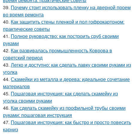
время ремонта: практические советы
39.
Почему стоит использовать пленку на дверной проем
во время ремонта
40.
Как защитить стены пленкой и пол гофрокартоном:
практические советы
41.
Полное руководство: как построить сруб своими
руками
42.
Как развивалась промышленность Коврова в
советский период
43.
Легко и доступно: как сделать лавку своими руками из
уголка
44.
Скамейки из металла и дерева: идеальное сочетание
материалов
45.
Пошаговая инструкция: как сделать скамейку из
уголка своими руками
46.
Как сделать скамейку из профильной трубы своими
руками: пошаговая инструкция
47.
Пошаговая инструкция: как быстро и просто повесить
карниз