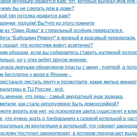
какой интерьер нравится вам: тот, который выбрал муж или
чему бы не сделать дом в доме?
кой тип потолка нравится вам?
арички, подъём! Вы?что из этого помните
м из "Один Дома" в стерильный особняк превратился.
бята "Бабушкин Ремонт" в модный и красивый переделали.
о сказал, что холостяки живут аскетично?
ким образом, если вы собираетесь ставить натяжной потоло
тельно, но у этих ребят другое мнение.
ачала девушки обнаружили пласты с мини - плиткой, а потом
м бесплатно у моря в Японии -.
рестаньте листать ленту и посмотрите, какие милые миниа
калаторы в ТЦ России - всё.
ть мнение, что девы - самый аккуратный знак зодиака.
метили, как стало непопулярно быть домохозяйкой?
жете верить или нет, но психология цвета существует и вли
е, что нужно знать о требованиях к газовой котельной в час
язательна ли вентиляция в котельной: что говорит законод
госдуму поступил законопроект, в котором предлагают выда