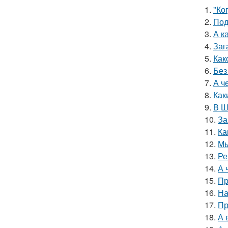
1.
"Ко
2.
Под
3.
А к
4.
Заг
5.
Как
6.
Без
7.
А ч
8.
Как
9.
В Ш
10.
За
11.
Ка
12.
Мы
13.
Ре
14.
А 
15.
Пр
16.
На
17.
Пр
18.
А 