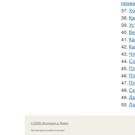
прожи
37.
Хо
38.
Ка
39.
Ус
40.
Ве
41.
Ка
42.
Ка
43.
Чт
44.
Со
45.
Пл
46.
Пл
47.
Пл
48.
Ск
49.
Да
50.
Ла
© 2026 Интерьер и Декор
Лучшие идеи дизайна и декора!