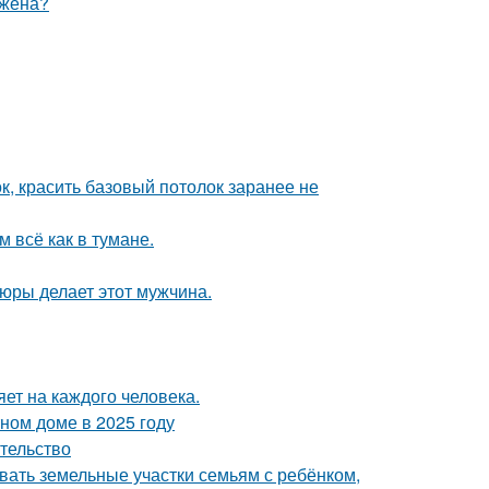
 жена?
к, красить базовый потолок заранее не
 всё как в тумане.
тюры делает этот мужчина.
яет на каждого человека.
тном доме в 2025 году
ательство
вать земельные участки семьям с ребёнком,