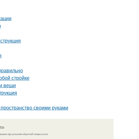
тации
о
нструкция
я
 правильно
юбой стройке
ои вещи
трукция
 пространство своими руками
язь
решено при указании обратной гиперссылки.