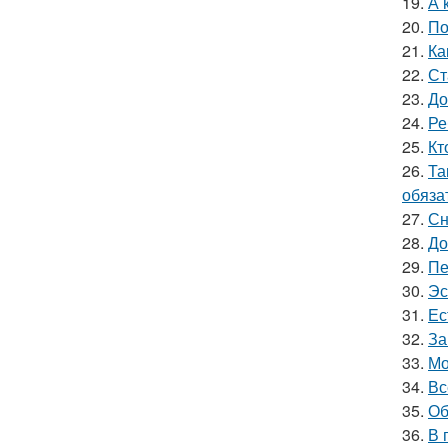
19.
А 
20.
По
21.
Ка
22.
Ст
23.
До
24.
Ре
25.
Кт
26.
Та
обяза
27.
Сн
28.
До
29.
Пе
30.
Эс
31.
Ес
32.
За
33.
Мо
34.
Вс
35.
Об
36.
В 