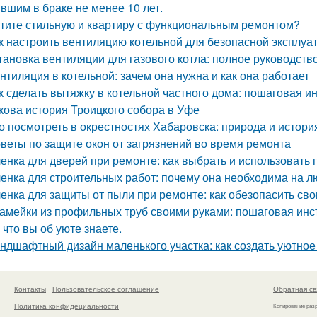
вшим в браке не менее 10 лет.
тите стильную и квартиру с функциональным ремонтом?
к настроить вентиляцию котельной для безопасной эксплуа
тановка вентиляции для газового котла: полное руководств
нтиляция в котельной: зачем она нужна и как она работает
к сделать вытяжку в котельной частного дома: пошаговая и
кова история Троицкого собора в Уфе
о посмотреть в окрестностях Хабаровска: природа и истори
веты по защите окон от загрязнений во время ремонта
енка для дверей при ремонте: как выбрать и использовать
енка для строительных работ: почему она необходима на л
енка для защиты от пыли при ремонте: как обезопасить св
амейки из профильных труб своими руками: пошаговая инс
 что вы об уюте знаете.
ндшафтный дизайн маленького участка: как создать уютное
Контакты
Пользовательское соглашение
Обратная св
Политика конфидециальности
Копирование раз