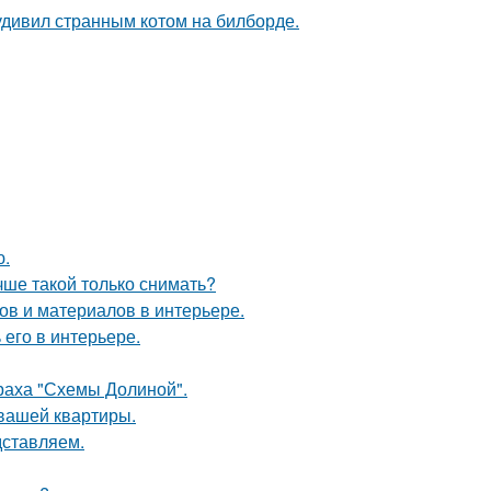
удивил странным котом на билборде.
ю.
чше такой только снимать?
в и материалов в интерьере.
его в интерьере.
траха "Схемы Долиной".
 вашей квартиры.
дставляем.