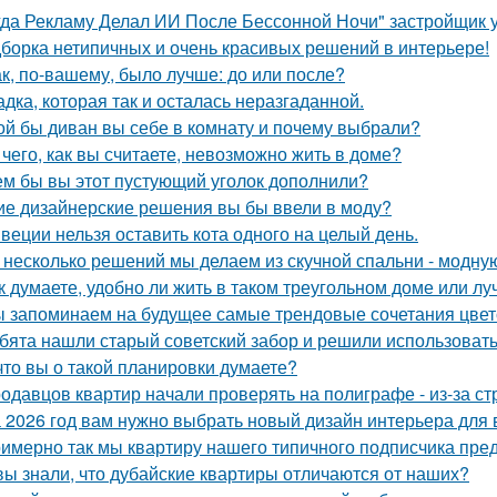
гда Рекламу Делал ИИ После Бессонной Ночи" застройщик 
борка нетипичных и очень красивых решений в интерьере!
ак, по-вашему, было лучше: до или после?
адка, которая так и осталась неразгаданной.
ой бы диван вы себе в комнату и почему выбрали?
 чего, как вы считаете, невозможно жить в доме?
ем бы вы этот пустующий уголок дополнили?
ие дизайнерские решения вы бы ввели в моду?
веции нельзя оставить кота одного на целый день.
 несколько решений мы делаем из скучной спальни - модну
к думаете, удобно ли жить в таком треугольном доме или лу
 запоминаем на будущее самые трендовые сочетания цвето
бята нашли старый советский забор и решили использовать 
что вы о такой планировки думаете?
одавцов квартир начали проверять на полиграфе - из-за с
 2026 год вам нужно выбрать новый дизайн интерьера для
имерно так мы квартиру нашего типичного подписчика пре
вы знали, что дубайские квартиры отличаются от наших?