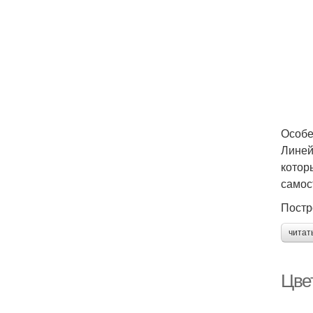
Особе
Линей
котор
самос
Постр
читат
Цвет