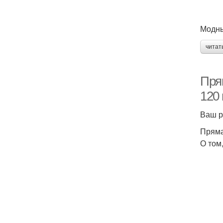
Модны
читат
Пря
120
Ваш р
Пряма
О том