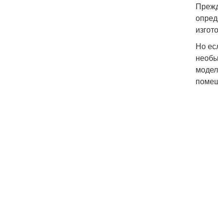
Прежд
опред
изгот
Но ес
необы
модел
помещ