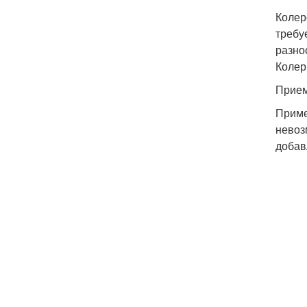
Колер
требу
разно
Колер
Прием
Приме
невоз
добав