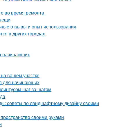
те во время ремонта
 вещи
ные отзывы и опыт использования
тся в других городах
ля начинающих
 на вашем участке
ия для начинающих
плинтусом шаг за шагом
ода
оды: советы по ландшафтному дизайну своими
 пространство своими руками
и