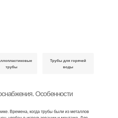
аллопластиковые
Трубы для горячей
трубы
воды
оснабжения. Особенности
нике. Времена, когда трубы были из металлов
чен, удобен в использовании и монтаже. Для