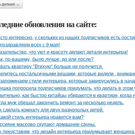
ь дальше →
ледние обновления на сайте:
сто интересно, у скольких из наших подписчиков есть пост
поздравляем всех с 9 мая!
азательство, что уют и красоту делают детали интерьера!
ак, по-вашему, было лучше: до или после?
вать квартиру "Втихую" больше не получится.
елитесь ностальгичными вещами, которые видели , внимани
запоминаем стили интерьера, которые завирусились в нача
ушка попросила подписчиков придумать, что делать в этом у
вительно, как быстро китайцы убираются в квартире, когда 
гда муж обещал закончить ремонт за несколько недель.
к сделать комнату для двух разнополых детей.
какой стиль интерьера нравится вам?
ссияне массово скупают домашние сауны.
 представим, что дизайн интерьера придумывает женщина 