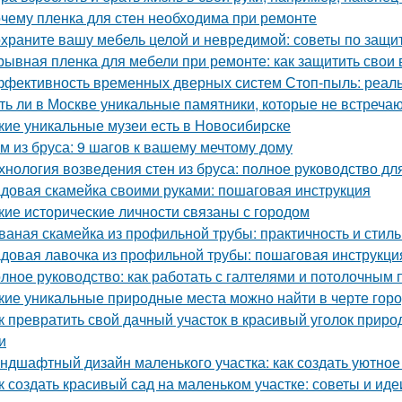
чему пленка для стен необходима при ремонте
храните вашу мебель целой и невредимой: советы по защи
рывная пленка для мебели при ремонте: как защитить свои
фективность временных дверных систем Стоп-пыль: реаль
ть ли в Москве уникальные памятники, которые не встречаю
кие уникальные музеи есть в Новосибирске
м из бруса: 9 шагов к вашему мечтому дому
хнология возведения стен из бруса: полное руководство д
довая скамейка своими руками: пошаговая инструкция
кие исторические личности связаны с городом
ваная скамейка из профильной трубы: практичность и стиль
довая лавочка из профильной трубы: пошаговая инструкц
лное руководство: как работать с галтелями и потолочным 
кие уникальные природные места можно найти в черте гор
к превратить свой дачный участок в красивый уголок прир
и
ндшафтный дизайн маленького участка: как создать уютное
к создать красивый сад на маленьком участке: советы и иде