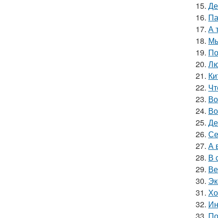
15.
Де
16.
Па
17.
А 
18.
Мы
19.
По
20.
Лю
21.
Ки
22.
Чт
23.
Во
24.
Во
25.
Де
26.
Се
27.
А 
28.
В 
29.
Ве
30.
Эк
31.
Хо
32.
Ин
33.
По