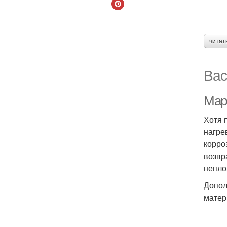
читат
Вас
Мар
Хотя 
нагре
корро
возвр
непло
Допол
матер