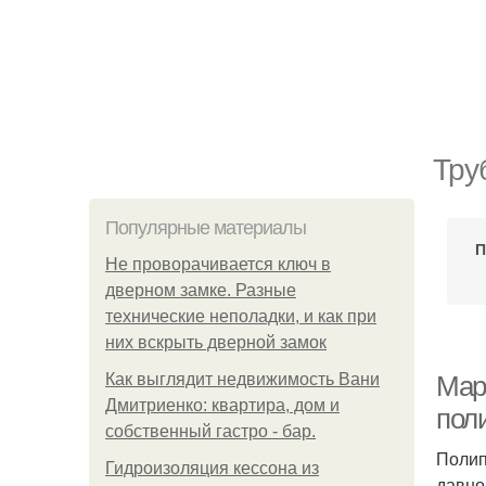
Тру
Популярные материалы
П
Не проворачивается ключ в
дверном замке. Разные
технические неполадки, и как при
них вскрыть дверной замок
Как выглядит недвижимость Вани
Мар
Дмитриенко: квартира, дом и
пол
собственный гастро - бар.
Полип
Гидроизоляция кессона из
давно