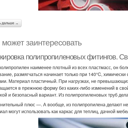
ь дальше →
 может заинтересовать
кировка полипропиленовых фитингов. Св
полипропилен наименее плотный из всех пластмасс, он бол
вание, размягчаться начинает только при 140°C, химически с
зии. Материал пластичный. При нагрузках, не превышающих
ащается в прежнюю форму без каких-либо изменений в свойс
хой и безопасный вариант. Из полипропиленовых труб дел
нительный плюс —. А вообще, из полипропилена делают не
иал могут использовать как каркас для теплиц, дачной мебе