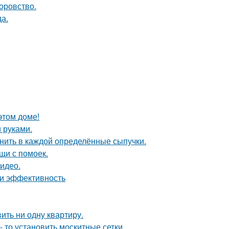
оровство.
да.
этом доме!
 руками.
анить в каждой определённые сыпучки.
щи с помоек.
видео.
 и эффективность
вить ни одну квартиру.
- то установить москитные сетки.