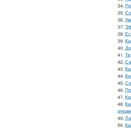
34.
По
35.
Со
36.
Ук
37.
Эф
38.
Ес
39.
Ка
40.
До
41.
Те
42.
Са
43.
Ка
44.
Ко
45.
Са
46.
По
47.
Ка
48.
Ка
рукам
49.
Ла
50.
Ка