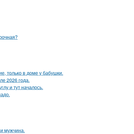
ирочная?
е, только в доме у бабушки.
ле 2026 года.
глу и тут началось.
надо.
и мужчина.