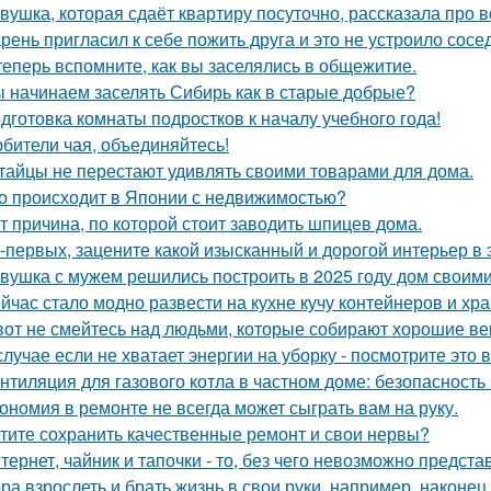
вушка, которая сдаёт квартиру посуточно, рассказала про в
рень пригласил к себе пожить друга и это не устроило сосе
теперь вспомните, как вы заселялись в общежитие.
 начинаем заселять Сибирь как в старые добрые?
дготовка комнаты подростков к началу учебного года!
бители чая, объединяйтесь!
тайцы не перестают удивлять своими товарами для дома.
о происходит в Японии с недвижимостью?
т причина, по которой стоит заводить шпицев дома.
-первых, зацените какой изысканный и дорогой интерьер в 
вушка с мужем решились построить в 2025 году дом своими
йчас стало модно развести на кухне кучу контейнеров и хр
вот не смейтесь над людьми, которые собирают хорошие ве
случае если не хватает энергии на уборку - посмотрите это 
нтиляция для газового котла в частном доме: безопасность
ономия в ремонте не всегда может сыграть вам на руку.
тите сохранить качественные ремонт и свои нервы?
тернет, чайник и тапочки - то, без чего невозможно предста
ра взрослеть и брать жизнь в свои руки, например, наконец 