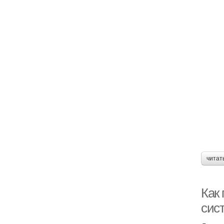
читат
Как 
сис