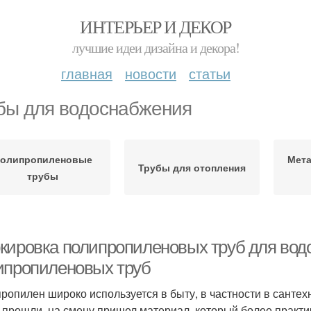
ИНТЕРЬЕР И ДЕКОР
лучшие идеи дизайна и декора!
главная
новости
статьи
бы для водоснабжения
олипропиленовые
Мет
Трубы для отопления
трубы
кировка полипропиленовых труб для вод
ипропиленовых труб
ропилен широко используется в быту, в частности в сантех
 прошли, на смену пришел материал, который более практи