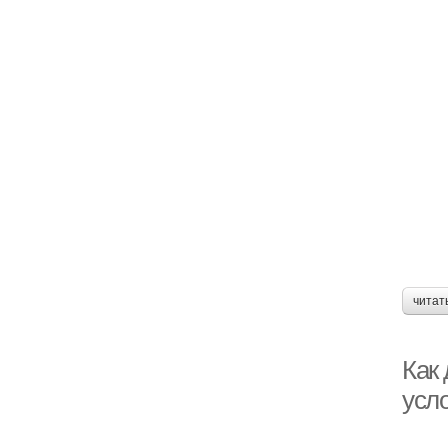
читат
Как
усл