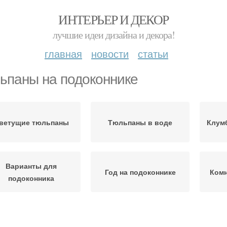
ИНТЕРЬЕР И ДЕКОР
лучшие идеи дизайна и декора!
главная
новости
статьи
ьпаны на подоконнике
ветущие тюльпаны
Тюльпаны в воде
Клумб
Варианты для
Год на подоконнике
Ком
подоконника
юльпаны в горшке
Тюльпаны в корзины