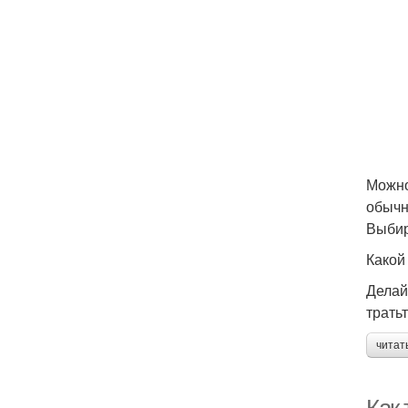
Можно
обычн
Выбир
Какой
Делай
трать
читат