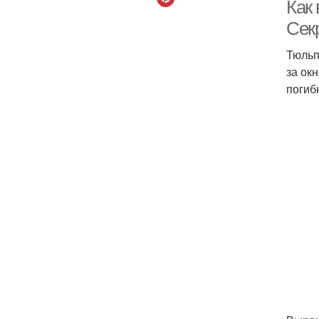
Как
Сек
Тюльп
за ок
погиб