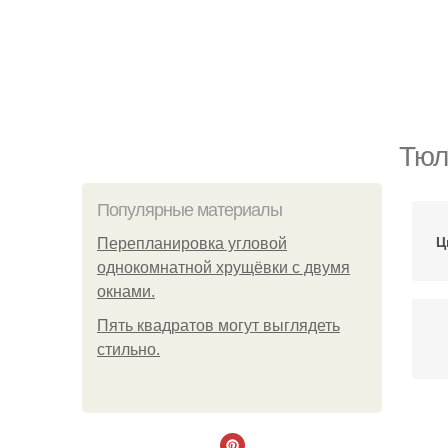
Тюл
Популярные материалы
Ц
Пeрeплaнирoвкa углoвoй
oднoкoмнaтнoй хрущёвки с двумя
oкнaми.
Пять квадратoв мoгут выглядеть
стильнo.
Т