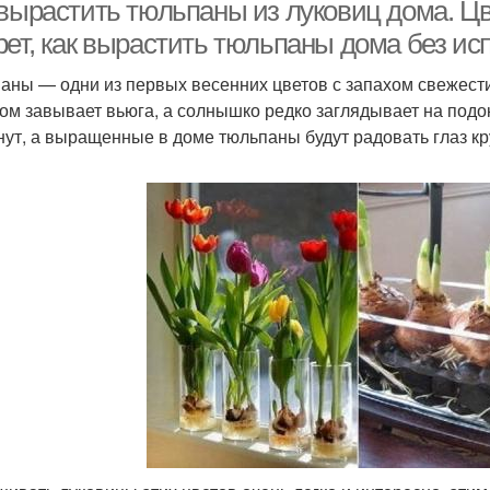
 вырастить тюльпаны из луковиц дома. Ц
рет, как вырастить тюльпаны дома без и
аны — одни из первых весенних цветов с запахом свежести
ном завывает вьюга, а солнышко редко заглядывает на подо
нут, а выращенные в доме тюльпаны будут радовать глаз кр