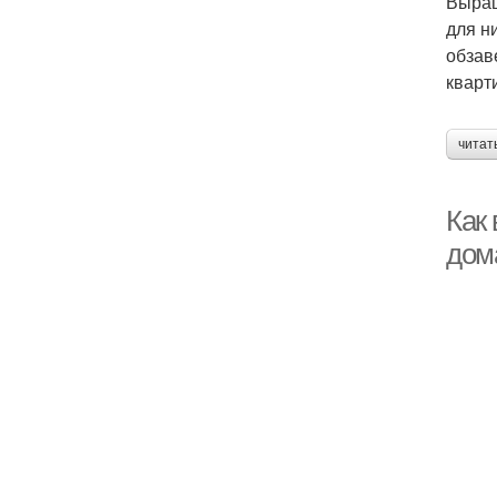
Выращ
для н
обзав
кварт
читат
Как
дом