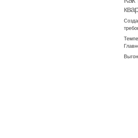
Как
ква
Созда
требо
Темпе
Главн
Выгон