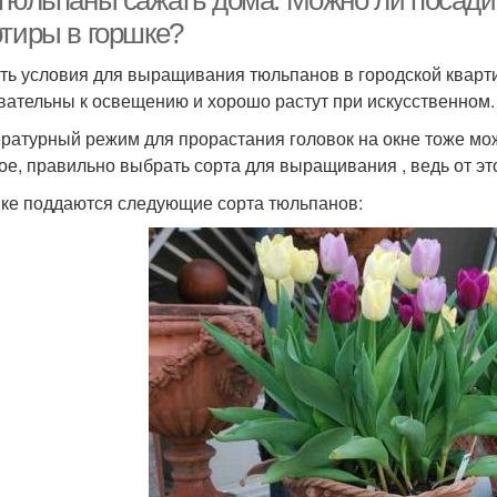
 тюльпаны сажать дома. Можно ли посади
ртиры в горшке?
ть условия для выращивания тюльпанов в городской кварти
вательны к освещению и хорошо растут при искусственном.
ратурный режим для прорастания головок на окне тоже мо
ое, правильно выбрать сорта для выращивания , ведь от это
ке поддаются следующие сорта тюльпанов: