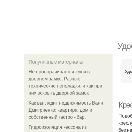
Удо
Популярные материалы
Уд
Не проворачивается ключ в
дверном замке. Разные
технические неполадки, и как при
них вскрыть дверной замок
Как выглядит недвижимость Вани
Крес
Дмитриенко: квартира, дом и
Подоб
собственный гастро - бар.
кресл
Гидроизоляция кессона из
без н