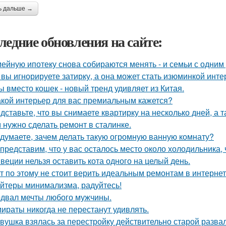
ь дальше →
ледние обновления на сайте:
ейную ипотеку снова собираются менять - и семьи с одним
 вы игнорируете затирку, а она может стать изюминкой инте
ы вместо кошек - новый тренд удивляет из Китая.
акой интерьер для вас премиальным кажется?
дставьте, что вы снимаете квартирку на несколько дней, а т
 нужно сделать ремонт в сталинке.
 думаете, зачем делать такую огромную ванную комнату?
представим, что у вас осталось место около холодильника, 
веции нельзя оставить кота одного на целый день.
т по этому не стоит верить идеальным ремонтам в интернет
йтеры минимализма, радуйтесь!
двал мечты любого мужчины.
ираты никогда не перестанут удивлять.
вушка взялась за перестройку действительно старой развал