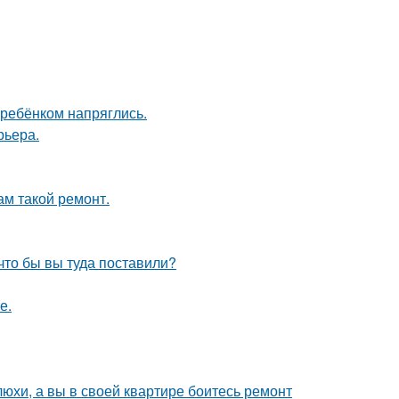
 ребёнком напряглись.
рьера.
ам такой ремонт.
что бы вы туда поставили?
е.
юхи, а вы в своей квартире боитесь ремонт