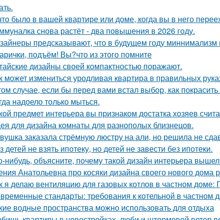
ать.
что было в вашей квартире или доме, когда вы в него пере
ммуналка снова растёт - два повышения в 2026 году.
зайнеры предсказывают, что в будущем году миннимализм на
арички, подъём! Вы?что из этого помните
тайские дизайны своей компактностью поражают.
к может измениться уродливая квартира в правильных рука
том случае, если бы перед вами встал выбор, как покрасить
гда надоело только мыться.
кой предмет интерьера вы признаком достатка хозяев счит
ея для дизайна комнаты для разнополых близнецов.
вушка заказала стрёмную люстру на али, но решила не сдав
з детей не взять ипотеку, но детей не завести без ипотеки.
о-нибудь, объясните, почему такой дизайн интерьера выше
ения Анатольевна про косяки дизайна своего нового дома 
к я делаю вентиляцию для газовых котлов в частном доме:
временные стандарты: требования к котельной в частном 
кие водные пространства можно использовать для отдыха
бишь квартиры в новостройках, люби и штормовой ветер в