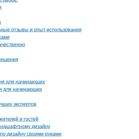
я
ы
ные отзывы и опыт использования
ками
ачественно
осещения
ция для начинающих
ия для начинающих
учших экспертов
жителей и гостей
ландшафтному дизайну
 по дизайну своими руками