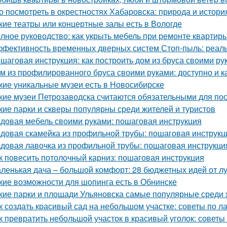
о посмотреть в окрестностях Хабаровска: природа и истори
кие театры или концертные залы есть в Вологде
лное руководство: как укрыть мебель при ремонте квартир
фективность временных дверных систем Стоп-пыль: реаль
шаговая инструкция: как построить дом из бруса своими ру
м из профилированного бруса своими руками: доступно и к
кие уникальные музеи есть в Новосибирске
кие музеи Петрозаводска считаются обязательными для п
кие парки и скверы популярны среди жителей и туристов
довая мебель своими руками: пошаговая инструкция
довая скамейка из профильной трубы: пошаговая инструк
довая лавочка из профильной трубы: пошаговая инструкц
к повесить потолочный карниз: пошаговая инструкция
ленькая дача – большой комфорт: 28 бюджетных идей от л
кие возможности для шопинга есть в Обнинске
кие парки и площади Ульяновска самые популярные среди 
к создать красивый сад на небольшом участке: советы по 
к превратить небольшой участок в красивый уголок: советы