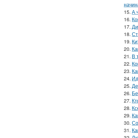
начин
15.
А 
16.
Ко
17.
Ди
18.
Ст
19.
Ки
20.
Ка
21.
В 
22.
Ко
23.
Ка
24.
Ид
25.
Де
26.
Бе
27.
Кт
28.
Кс
29.
Ка
30.
Со
31.
Ка
32.
Лю