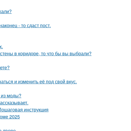
ехали?
конец - то сдаст пост.
х.
 стены в коридоре, то что бы вы выбрали?
аете?
аться и изменить её под свой вкус.
л из моды?
рассказывает.
 Пошаговая инструкция
доме 2025
о дворе.