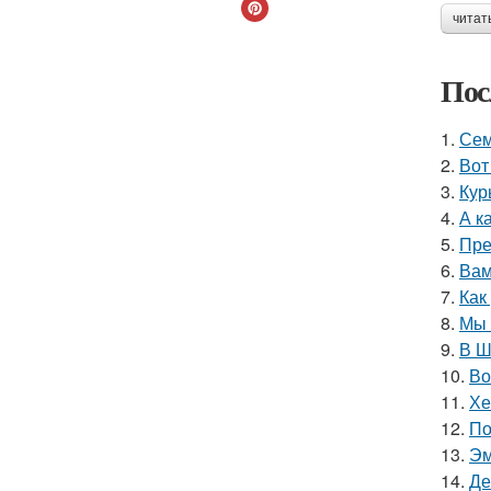
читат
Пос
1.
Сем
2.
Вот
3.
Кур
4.
А к
5.
Пре
6.
Вам
7.
Как
8.
Мы 
9.
В Ш
10.
Во
11.
Хе
12.
По
13.
Эм
14.
Де