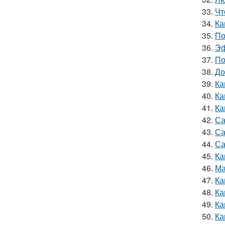
33.
Чт
34.
Ка
35.
По
36.
Эф
37.
По
38.
До
39.
Ка
40.
Ка
41.
Ка
42.
Са
43.
Са
44.
Са
45.
Ка
46.
Ма
47.
Ка
48.
Ка
49.
Ка
50.
Ка