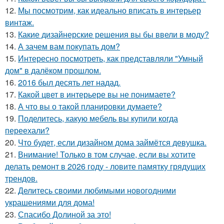
12.
Мы посмотрим, как идеально вписать в интерьер
винтаж.
13.
Какие дизайнерские решения вы бы ввели в моду?
14.
А зачем вам покупать дом?
15.
Интересно посмотреть, как представляли "Умный
дом" в далёком прошлом.
16.
2016 был десять лет надад.
17.
Какой цвет в интерьере вы не понимаете?
18.
А что вы о такой планировки думаете?
19.
Поделитесь, какую мебель вы купили когда
переехали?
20.
Что будет, если дизайном дома займётся девушка.
21.
Внимание! Только в том случае, если вы хотите
делать ремонт в 2026 году - ловите памятку грядущих
трендов.
22.
Делитесь своими любимыми новогодними
украшениями для дома!
23.
Спасибо Долиной за это!