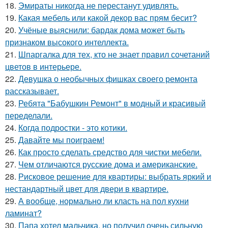
18.
Эмираты никогда не перестанут удивлять.
19.
Какая мебель или какой декор вас прям бесит?
20.
Учёные выяснили: бардак дома может быть
признаком высокого интеллекта.
21.
Шпаргалка для тех, кто не знает правил сочетаний
цветов в интерьере.
22.
Девушка о необычных фишках своего ремонта
рассказывает.
23.
Ребята "Бабушкин Ремонт" в модный и красивый
переделали.
24.
Когда подростки - это котики.
25.
Давайте мы поиграем!
26.
Как просто сделать средство для чистки мебели.
27.
Чем отличаются русские дома и американские.
28.
Рисковое решение для квартиры: выбрать яркий и
нестандартный цвет для двери в квартире.
29.
А вообще, нормально ли класть на пол кухни
ламинат?
30.
Папа хотел мальчика, но получил очень сильную