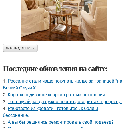
читать дальше →
Последние обновления на сайте:
1.
Россияне стали чаще покупать жильё за границей "на
Всякий Случай".
2.
Коротко о дизайне квартир разных поколений.
3.
Тот случай, когда нужно просто довериться процессу.
4.
Работаете из кровати - готовьтесь к боли и
бессоннице.
5.
А вы бы решились ремонтировать свой подъезд?