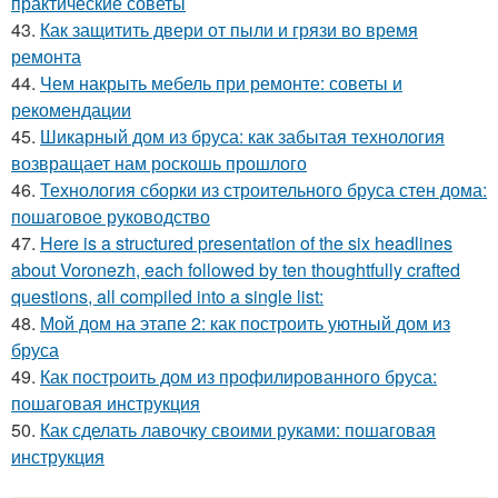
практические советы
43.
Как защитить двери от пыли и грязи во время
ремонта
44.
Чем накрыть мебель при ремонте: советы и
рекомендации
45.
Шикарный дом из бруса: как забытая технология
возвращает нам роскошь прошлого
46.
Технология сборки из строительного бруса стен дома:
пошаговое руководство
47.
Here is a structured presentation of the six headlines
about Voronezh, each followed by ten thoughtfully crafted
questions, all compiled into a single list:
48.
Мой дом на этапе 2: как построить уютный дом из
бруса
49.
Как построить дом из профилированного бруса:
пошаговая инструкция
50.
Как сделать лавочку своими руками: пошаговая
инструкция