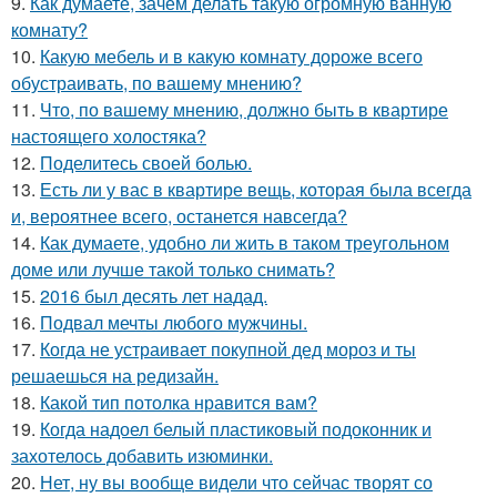
9.
Как думаете, зачем делать такую огромную ванную
комнату?
10.
Какую мебель и в какую комнату дороже всего
обустраивать, по вашему мнению?
11.
Что, по вашему мнению, должно быть в квартире
настоящего холостяка?
12.
Поделитесь своей болью.
13.
Есть ли у вас в квартире вещь, которая была всегда
и, вероятнее всего, останется навсегда?
14.
Как думаете, удобно ли жить в таком треугольном
доме или лучше такой только снимать?
15.
2016 был десять лет надад.
16.
Подвал мечты любого мужчины.
17.
Когда не устраивает покупной дед мороз и ты
решаешься на редизайн.
18.
Какой тип потолка нравится вам?
19.
Когда надоел белый пластиковый подоконник и
захотелось добавить изюминки.
20.
Нет, ну вы вообще видели что сейчас творят со