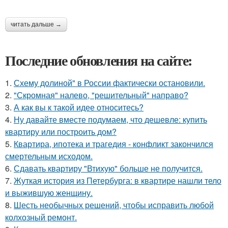
читать дальше →
Последние обновления на сайте:
1.
Схему долиной" в России фактически остановили.
2.
"Скромная" налево, "решительный" направо?
3.
А как вы к такой идее относитесь?
4.
Ну давайте вместе подумаем, что дешевле: купить
квартиру или построить дом?
5.
Квартира, ипотека и трагедия - конфликт закончился
смертельным исходом.
6.
Сдавать квартиру "Втихую" больше не получится.
7.
Жуткая история из Петербурга: в квартире нашли тело
и выжившую женщину.
8.
Шесть необычных решений, чтобы исправить любой
колхозный ремонт.