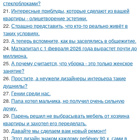
стеклоблоками?
21.
Интересные приблуды, которые сделают из вашей
квартиры - олицетворение эстетики.
22.
Страшно представить, что кто-то реально живёт в
таких условиях.
23.
А теперь вспомните, как вы заселялись в общежитие.
24.
Маткапитал с 1 февраля 2026 года вырастет почти до
миллиона.
25.
А почему считается, что уборка - это только женское
занятие?
26.
Простите, а неужели дизайнеры интерьера такие
душнилы?
27.
Гении среди нас.
28.
Папа хотел мальчика, но получил очень сильную
дочку.
29.
Парень решил не выбрасывать мебель от хозяина
квартиры и захотел его переделать.
30.
Давайте мы сделаем вам новый ремонт!
31.
Этот дизайн знаком каждому ребёнку 90 х. сами в