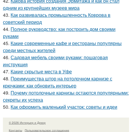
42.
Какова история создания Эрмитажа и как он стал
одним из крупнейших музеев мира
43.
Как развивалась промышленность Коврова в
советский период
44.
Полное руководство: как построить дом своими
руками
45.
Какие современные кафе и рестораны популярны
среди местных жителей
46.
Садовая мебель своими руками: пошаговая
инструкция
47.
Какие скрытые места в Уфе
48.
Преимущества штор на потолочном карнизе с
крючками: как обновить интерьер
49.
Почему потолочные карнизы остаются популярными:
секреты их успеха
50.
Как оформить маленький участок: советы и идеи
© 2026 Интерьер и Декор
Контакты
Пользовательское соглашение