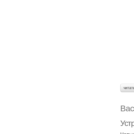
читат
Вас
Уст