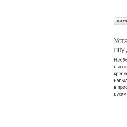
читат
Уст
ппу
Необх
высок
крепл
напыл
в при
руками