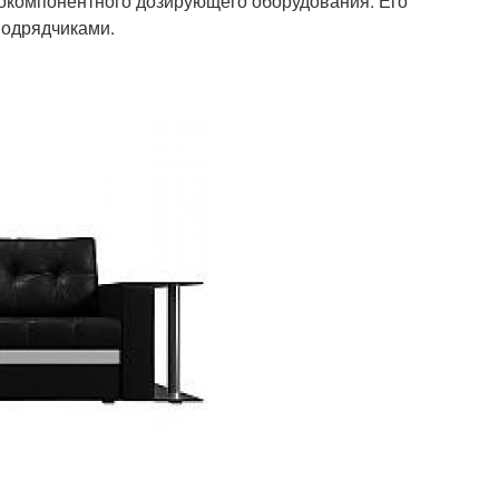
окомпонентного дозирующего оборудования. Его
одрядчиками.