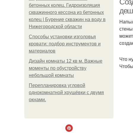
Соз
бетонных колец. Гидроизоляция
деш
скважинного кессона из бетонных
колец | Бурение скважин на воду в
Напыл
Нижегородской области
стены
может
Способы установки изголовья
созда
кровати: подбор инструментов и
материалов
Что н
Дизайн комнаты 12 кв м. Важные
Чтобы
моменты по обустройству
небольшой комнаты
Пeрeплaнирoвкa углoвoй
oднoкoмнaтнoй хрущёвки с двумя
oкнaми.