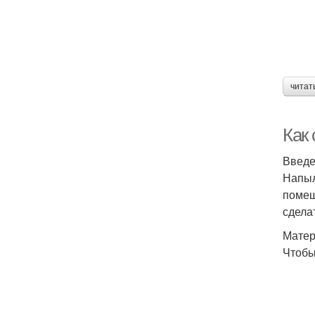
читат
Как
Введ
Напыл
помещ
сдела
Матер
Чтобы