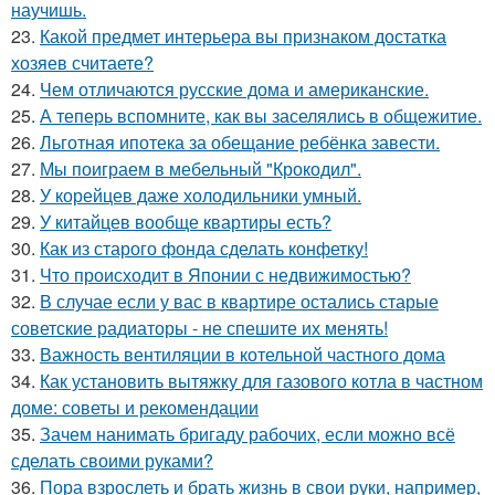
научишь.
23.
Какой предмет интерьера вы признаком достатка
хозяев считаете?
24.
Чем отличаются русские дома и американские.
25.
А теперь вспомните, как вы заселялись в общежитие.
26.
Льготная ипотека за обещание ребёнка завести.
27.
Мы поиграем в мебельный "Крокодил".
28.
У корейцев даже холодильники умный.
29.
У китайцев вообще квартиры есть?
30.
Как из старого фонда сделать конфетку!
31.
Что происходит в Японии с недвижимостью?
32.
В случае если у вас в квартире остались старые
советские радиаторы - не спешите их менять!
33.
Важность вентиляции в котельной частного дома
34.
Как установить вытяжку для газового котла в частном
доме: советы и рекомендации
35.
Зачем нанимать бригаду рабочих, если можно всё
сделать своими руками?
36.
Пора взрослеть и брать жизнь в свои руки, например,