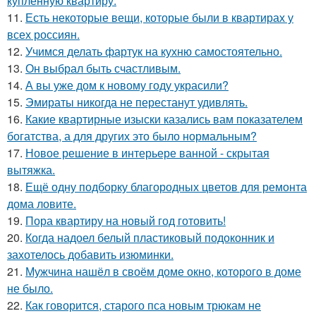
купленную квартиру.
11.
Есть некоторые вещи, которые были в квартирах у
всех россиян.
12.
Учимся делать фартук на кухню самостоятельно.
13.
Он выбрал быть счастливым.
14.
А вы уже дом к новому году украсили?
15.
Эмираты никогда не перестанут удивлять.
16.
Какие квартирные изыски казались вам показателем
богатства, а для других это было нормальным?
17.
Новое решение в интерьере ванной - скрытая
вытяжка.
18.
Ещё одну подборку благородных цветов для ремонта
дома ловите.
19.
Пора квартиру на новый год готовить!
20.
Когда надоел белый пластиковый подоконник и
захотелось добавить изюминки.
21.
Мужчина нашёл в своём доме окно, которого в доме
не было.
22.
Как говорится, старого пса новым трюкам не