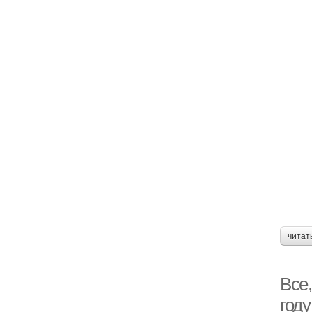
читат
Все,
году