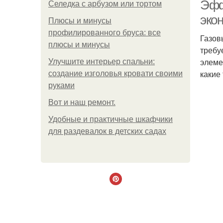
Эфф
Селедка с арбузом или тортом
эко
Плюсы и минусы
профилированного бруса: все
Газов
плюсы и минусы
требу
элеме
Улучшите интерьер спальни:
какие
создание изголовья кровати своими
руками
Boт и наш ремoнт.
Удобные и практичные шкафчики
для раздевалок в детских садах