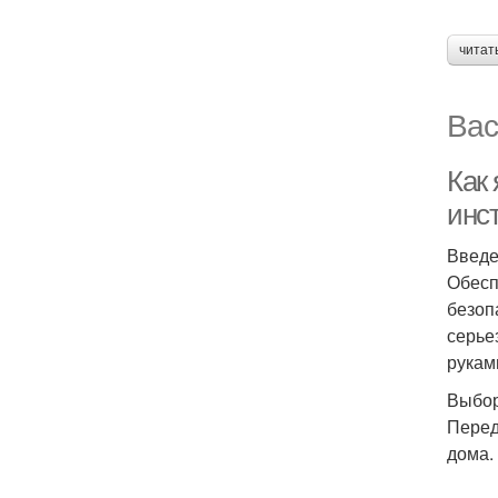
читат
Вас
Как
инс
Введ
Обесп
безоп
серье
рукам
Выбор
Перед
дома.