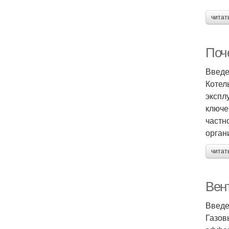
читат
Поч
Введ
Котел
экспл
ключе
частн
орган
читат
Вен
Введ
Газов