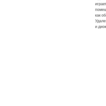
играе
помещ
как о
Удале
и дио