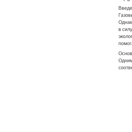
Введ
Газов
Однак
в сил
эколо
помог
Основ
Одним
соотв