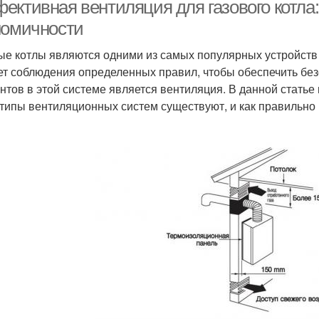
газового котла
ективная вентиляция для газового котла:
номичности
ые котлы являются одними из самых популярных устройств 
ет соблюдения определенных правил, чтобы обеспечить бе
нтов в этой системе является вентиляция. В данной стать
 типы вентиляционных систем существуют, и как правильно 