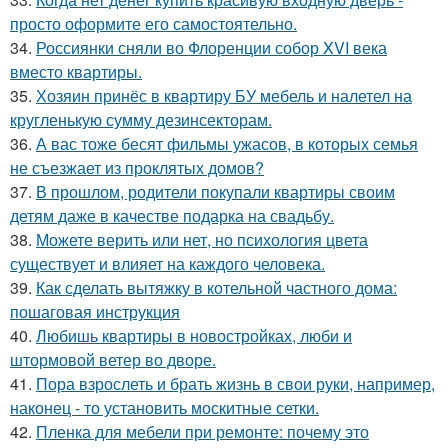
просто оформите его самостоятельно.
34.
Россиянки сняли во Флоренции собор XVI века
вместо квартиры.
35.
Хозяин принёс в квартиру БУ мебель и налетел на
кругленькую сумму дезинсекторам.
36.
А вас тоже бесят фильмы ужасов, в которых семья
не съезжает из проклятых домов?
37.
В прошлом, родители покупали квартиры своим
детям даже в качестве подарка на свадьбу.
38.
Можете верить или нет, но психология цвета
существует и влияет на каждого человека.
39.
Как сделать вытяжку в котельной частного дома:
пошаговая инструкция
40.
Любишь квартиры в новостройках, люби и
штормовой ветер во дворе.
41.
Пора взрослеть и брать жизнь в свои руки, например,
наконец - то установить москитные сетки.
42.
Пленка для мебели при ремонте: почему это