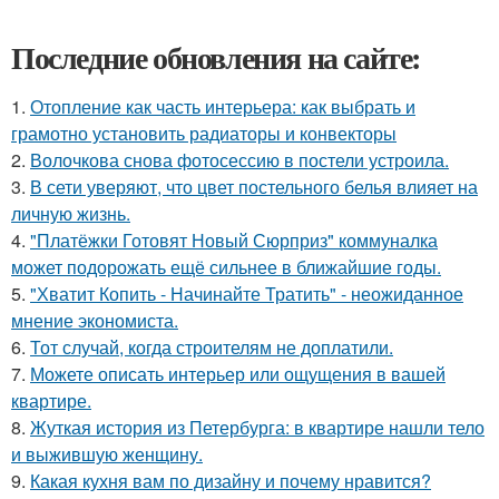
Последние обновления на сайте:
1.
Отопление как часть интерьера: как выбрать и
грамотно установить радиаторы и конвекторы
2.
Волочкова снова фотосессию в постели устроила.
3.
В сети уверяют, что цвет постельного белья влияет на
личную жизнь.
4.
"Платёжки Готовят Новый Сюрприз" коммуналка
может подорожать ещё сильнее в ближайшие годы.
5.
"Хватит Копить - Начинайте Тратить" - неожиданное
мнение экономиста.
6.
Тот случай, когда строителям не доплатили.
7.
Можете описать интерьер или ощущения в вашей
квартире.
8.
Жуткая история из Петербурга: в квартире нашли тело
и выжившую женщину.
9.
Какая кухня вам по дизайну и почему нравится?