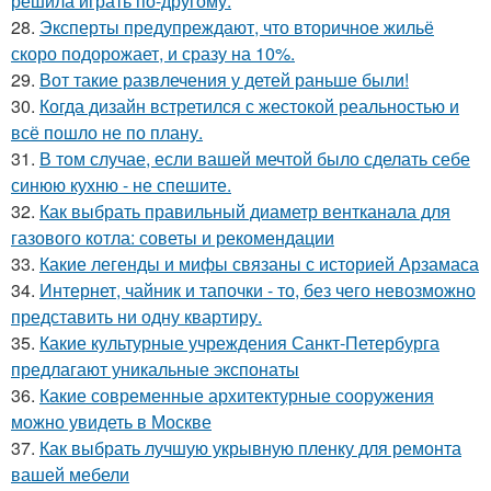
решила играть по-другому.
28.
Эксперты предупреждают, что вторичное жильё
скоро подорожает, и сразу на 10%.
29.
Вот такие развлечения у детей раньше были!
30.
Когда дизайн встретился с жестокой реальностью и
всё пошло не по плану.
31.
В том случае, если вашей мечтой было сделать себе
синюю кухню - не спешите.
32.
Как выбрать правильный диаметр вентканала для
газового котла: советы и рекомендации
33.
Какие легенды и мифы связаны с историей Арзамаса
34.
Интернет, чайник и тапочки - то, без чего невозможно
представить ни одну квартиру.
35.
Какие культурные учреждения Санкт-Петербурга
предлагают уникальные экспонаты
36.
Какие современные архитектурные сооружения
можно увидеть в Москве
37.
Как выбрать лучшую укрывную пленку для ремонта
вашей мебели