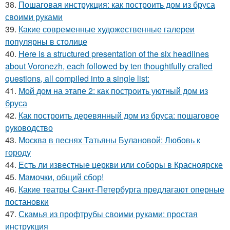
38.
Пошаговая инструкция: как построить дом из бруса
своими руками
39.
Какие современные художественные галереи
популярны в столице
40.
Here is a structured presentation of the six headlines
about Voronezh, each followed by ten thoughtfully crafted
questions, all compiled into a single list:
41.
Мой дом на этапе 2: как построить уютный дом из
бруса
42.
Как построить деревянный дом из бруса: пошаговое
руководство
43.
Москва в песнях Татьяны Булановой: Любовь к
городу
44.
Есть ли известные церкви или соборы в Красноярске
45.
Мамочки, общий сбор!
46.
Какие театры Санкт-Петербурга предлагают оперные
постановки
47.
Скамья из профтрубы своими руками: простая
инструкция