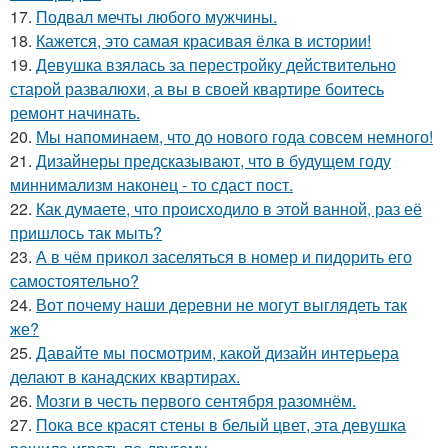
17.
Подвал мечты любого мужчины.
18.
Кажется, это самая красивая ёлка в истории!
19.
Девушка взялась за перестройку действительно
старой развалюхи, а вы в своей квартире боитесь
ремонт начинать.
20.
Мы напоминаем, что до нового года совсем немного!
21.
Дизайнеры предсказывают, что в будущем году
миннимализм наконец - то сдаст пост.
22.
Как думаете, что происходило в этой ванной, раз её
пришлось так мыть?
23.
А в чём прикол заселяться в номер и пидорить его
самостоятельно?
24.
Вот почему наши деревни не могут выглядеть так
же?
25.
Давайте мы посмотрим, какой дизайн интерьера
делают в канадских квартирах.
26.
Мозги в честь первого сентября разомнём.
27.
Пока все красят стены в белый цвет, эта девушка