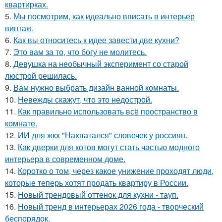
квартирках.
5.
Мы посмотрим, как идеально вписать в интерьер
винтаж.
6.
Как вы относитесь к идее завести две кухни?
7.
Это вам за то, что богу не молитесь.
8.
Девушка на необычный эксперимент со старой
люстрой решилась.
9.
Вам нужно выбрать дизайн ванной комнаты.
10.
Невежды скажут, что это недострой.
11.
Как правильно использовать всё пространство в
комнате.
12.
ИИ для жкх "Нахватался" словечек у россиян.
13.
Как дверки для котов могут стать частью модного
интерьера в современном доме.
14.
Коротко о том, через какое унижение проходят люди,
которые теперь хотят продать квартиру в России.
15.
Новый трендовый оттенок для кухни - тауп.
16.
Новый тренд в интерьерах 2026 года - творческий
беспорядок.