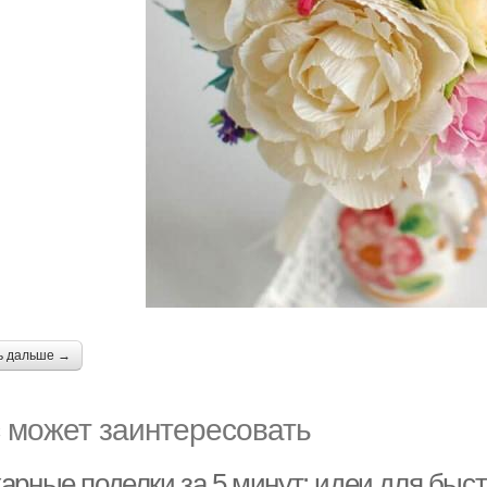
ь дальше →
 может заинтересовать
арные поделки за 5 минут: идеи для быст