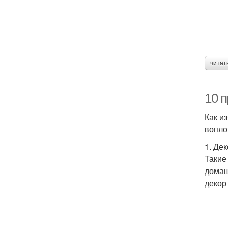
читат
10 
Как и
вопло
1. Де
Такие
домаш
декор