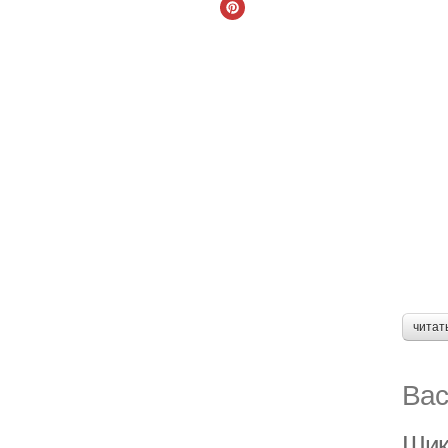
читат
Вас
Шик