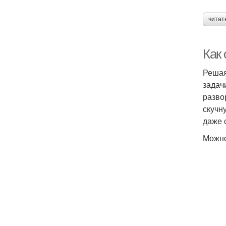
читат
Как
Решая
задач
разво
скучн
даже 
Можно