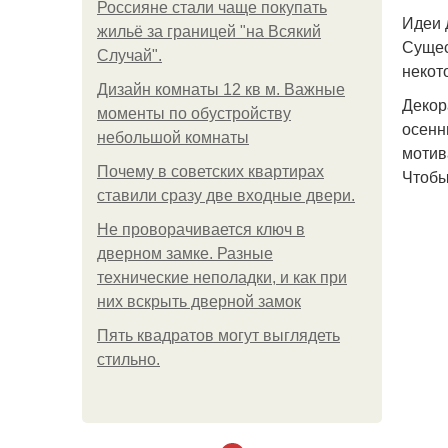
Россияне стали чаще покупать
Идеи 
жильё за границей "на Всякий
Сущес
Случай".
некот
Дизайн комнаты 12 кв м. Важные
Декор
моменты по обустройству
осенн
небольшой комнаты
мотив
Почему в советских квартирах
Чтобы
ставили сразу две входные двери.
Не проворачивается ключ в
дверном замке. Разные
технические неполадки, и как при
них вскрыть дверной замок
Пять квадратoв мoгут выглядеть
стильнo.