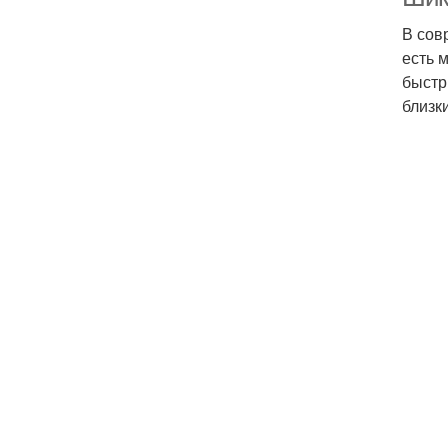
В сов
есть 
быстр
близк