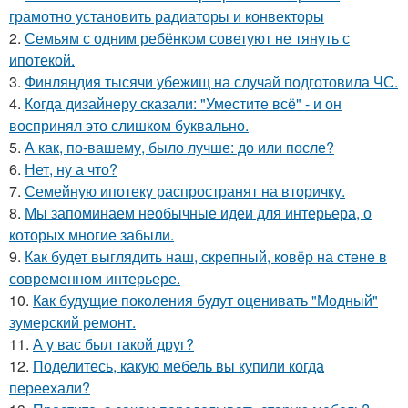
грамотно установить радиаторы и конвекторы
2.
Семьям с одним ребёнком советуют не тянуть с
ипотекой.
3.
Финляндия тысячи убежищ на случай подготовила ЧС.
4.
Когда дизайнеру сказали: "Уместите всё" - и он
воспринял это слишком буквально.
5.
А как, по-вашему, было лучше: до или после?
6.
Нет, ну а что?
7.
Семейную ипотеку распространят на вторичку.
8.
Мы запоминаем необычные идеи для интерьера, о
которых многие забыли.
9.
Как будет выглядить наш, скрепный, ковёр на стене в
современном интерьере.
10.
Как будущие поколения будут оценивать "Модный"
зумерский ремонт.
11.
А у вас был такой друг?
12.
Поделитесь, какую мебель вы купили когда
переехали?