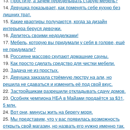
13.
Простите, а зачем переделывать старую мебель?
14.
Девушка показывает, как поменять себе кухню без
лишних трат.
15.
Какие квартиры получаются, когда за дизайн
интерьера беруся девочки.
16.
Делитесь своими недоделками!
17.
Мебель, которую вы придумали у себя в голове, ещё
не придумали?
18.
Россияне массово скупают домашние сауны.
19.
Как просто сделать средство для чистки мебели.
20.
Задача не из простых.
21.
Девушка заказала стрёмную люстру на али, но
решила не сдаваться и изменить её под свой вкус.
22.
Застройщикам разрешили откладывать сдачу домов.
23.
Особняк чемпиона НБА в Майами продаётся за $31,
5 млн.
24.
Вот они, минусы жить на берегу моря.
25.
Мы представим, что у вас появилась возможность
открыть свой магазин, но назвать его нужно именно так.