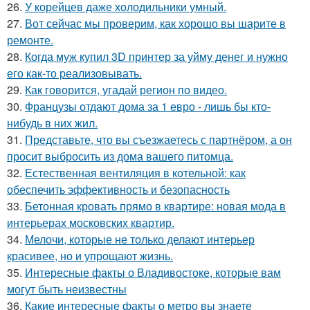
26.
У корейцев даже холодильники умный.
27.
Вот сейчас мы проверим, как хорошо вы шарите в
ремонте.
28.
Когда муж купил 3D принтер за уйму денег и нужно
его как-то реализовывать.
29.
Как говорится, угадай регион по видео.
30.
Французы отдают дома за 1 евро - лишь бы кто-
нибудь в них жил.
31.
Представьте, что вы съезжаетесь с партнёром, а он
просит выбросить из дома вашего питомца.
32.
Естественная вентиляция в котельной: как
обеспечить эффективность и безопасность
33.
Бетонная кровать прямо в квартире: новая мода в
интерьерах московских квартир.
34.
Мелочи, которые не только делают интерьер
красивее, но и упрощают жизнь.
35.
Интересные факты о Владивостоке, которые вам
могут быть неизвестны
36.
Какие интересные факты о метро вы знаете