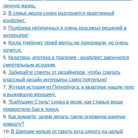
личную жизнь.
2.
В семье децла снова разгорается квартирный
конфликт.
3.
Подборка нетипичных и очень красивых решений в
интерьере!
4.
Когда тумбочку твоей мечты не придумали, но очень
хочется.
5.
Квартира, ипотека и трагедия - конфликт закончился
смертельным исходом.
6.
Забирайте советы от дизайнеров, чтобы сделать
классный дизайн интерьера самостоятельно!
7.
Жуткая история из Петербурга: в квартире нашли тело
и выжившую женщину.
8.
"Бабушкин Стиль" снова в моде: как старые вещи
превратили бар в тренд.
9.
Как думаете, зачем делать такую огромную ванную
комнату?
10.
В Швеции нельзя оставить кота одного на целый