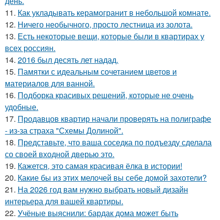
день.
11.
Как укладывать керамогранит в небольшой комнате.
12.
Ничего необычного, просто лестница из золота.
13.
Есть некоторые вещи, которые были в квартирах у
всех россиян.
14.
2016 был десять лет надад.
15.
Памятки с идеальным сочетанием цветов и
материалов для ванной.
16.
Подборка красивых решений, которые не очень
удобные.
17.
Продавцов квартир начали проверять на полиграфе
- из-за страха "Схемы Долиной".
18.
Представьте, что ваша соседка по подъезду сделала
со своей входной дверью это.
19.
Кажется, это самая красивая ёлка в истории!
20.
Какие бы из этих мелочей вы себе домой захотели?
21.
На 2026 год вам нужно выбрать новый дизайн
интерьера для вашей квартиры.
22.
Учёные выяснили: бардак дома может быть