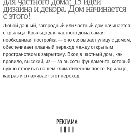
для частного дома: 15 идей
дизайна и декора. Дом начинается
с этого!
Крыльца в частном
Металлическое
Любой дачный, загородный или частный дом начинается
доме
крыльцо
с крыльца. Крыльцо для частного дома самая
необходимая постройка — оно связывает улицу с домом,
обеспечивает плавный переход между открытым
пространством к закрытому. Вход в частный дом , как
Крыльцо из металла
правило, высокий, из — за высоты фундамента, который
нужно строить в нашем климатическом поясе. Крыльцо,
как раз и сглаживает этот переход.