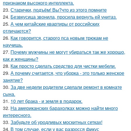
признаком высокого интеллекта.
23.
Старички, подъём! Вы?что из этого помните
24.
Безвкусица звонила, просила вернуть ей унитаз.
25.
А чем китайские квартиры от российских
отличаются?
26.
Как говорится, старого пса новым трюкам не
научишь.
27.
Почему мужчины не могут убираться так же хорошо,
как и женщины?
28.
Как просто сделать средство для чистки мебели.
29.
А почему считается, что уборка - это только женское
занятие?
30.
За две недели родители сделали ремонт в комнате
сына.
31.
10 лет брака - и земля в подарок.
32.
На американских барахолках можно найти много
интересного.
33.
Забудьте об уродливых москитных сетках!
34.
В том случае, если у вас разросся фикус