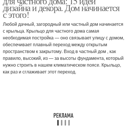
для частного дома: 15 идей
дизайна и декора. Дом начинается
с этого!
Любой дачный, загородный или частный дом начинается
Крыльцо из металла
Польза от крыльца
с крыльца. Крыльцо для частного дома самая
необходимая постройка — оно связывает улицу с домом,
обеспечивает плавный переход между открытым
пространством к закрытому. Вход в частный дом , как
Лесенка для крыльца
Лестница для крыльца
правило, высокий, из — за высоты фундамента, который
нужно строить в нашем климатическом поясе. Крыльцо,
как раз и сглаживает этот переход.
Лестницы на крыльцо
Лестницы для крыльца
Крыльца из дерева
Металлические ступени