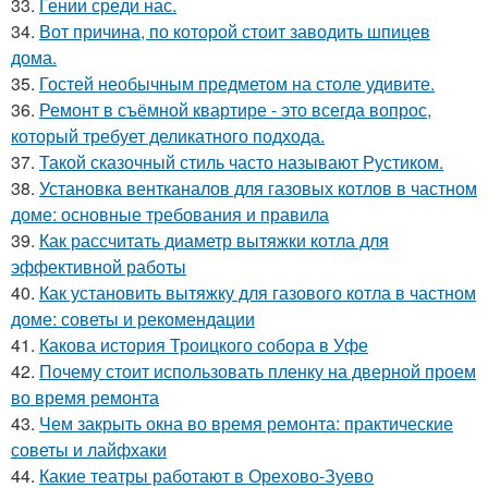
33.
Гении среди нас.
34.
Вот причина, по которой стоит заводить шпицев
дома.
35.
Гостей необычным предметом на столе удивите.
36.
Ремонт в съёмной квартире - это всегда вопрос,
который требует деликатного подхода.
37.
Такой сказочный стиль часто называют Рустиком.
38.
Установка вентканалов для газовых котлов в частном
доме: основные требования и правила
39.
Как рассчитать диаметр вытяжки котла для
эффективной работы
40.
Как установить вытяжку для газового котла в частном
доме: советы и рекомендации
41.
Какова история Троицкого собора в Уфе
42.
Почему стоит использовать пленку на дверной проем
во время ремонта
43.
Чем закрыть окна во время ремонта: практические
советы и лайфхаки
44.
Какие театры работают в Орехово-Зуево