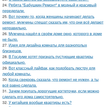
24.
Ребята "Бабушкин Ремонт" в модный и красивый
переделали.
25.
Вот почему-то, когда женщины начинают делать
ремонт, мужчины спешат сказать им, что они всё делают
неправильно.
26.
Мужчина нашёл в своём доме окно, которого в доме
не было.
27.
Идея для дизайна комнаты для разнополых
близнецов.
28.
В Госдуме хотят признать пустующие квартиры
официально.
29.
Вот классный лайфак, как подобрать люстру для
любой комнаты.
30.
Когда свекровь сказала, что ремонт не нужен, а ты
всё равно сделала.
31.
Зачем покупать дорогущие когтеточки, если можно
сделать его дома самостоятельно.
32.
У китайцев вообще квартиры есть?