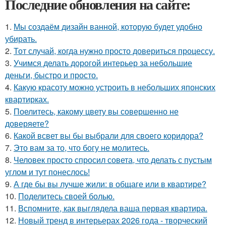
Последние обновления на сайте:
1.
Мы создаём дизайн ванной, которую будет удобно
убирать.
2.
Тот случай, когда нужно просто довериться процессу.
3.
Учимся делать дорогой интерьер за небольшие
деньги, быстро и просто.
4.
Какую красоту можно устроить в небольших японских
квартирках.
5.
Поелитесь, какому цвету вы совершенно не
доверяете?
6.
Какой всвет вы бы выбрали для своего коридора?
7.
Это вам за то, что богу не молитесь.
8.
Человек просто спросил совета, что делать с пустым
углом и тут понеслось!
9.
А где бы вы лучше жили: в общаге или в квартире?
10.
Поделитесь своей болью.
11.
Вспомните, как выглядела ваша первая квартира.
12.
Новый тренд в интерьерах 2026 года - творческий