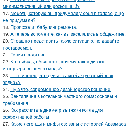
милималистичный или роскошный?
17.
Мебель, которую вы придумали у себя в голове, ещё
не придумали?
18.
Происходит бабулинг ремонта.
19.
А теперь вспомните, как вы заселялись в общежитие.
20.
Страшно представить такую ситуацию, но давайте
постараемся.
21.
Гении среди нас.
22.
Кто-нибудь, объясните, почему такой дизайн
интерьера вышел из моды?
23.
Есть мнение, что девы - самый аккуратный знак
зодиака.
24.
Ну а что, современное дизайнерское решение!
25.
Вентиляция в котельной частного дома: основы и
требования
26.
Как рассчитать диаметр вытяжки котла для
эффективной работы
27.
Какие легенды и мифы связаны с историей Арзамаса