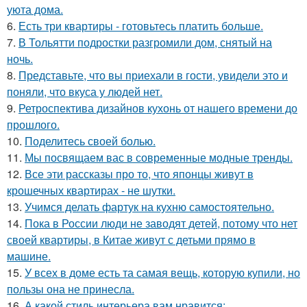
уюта дома.
6.
Есть три квартиры - готовьтесь платить больше.
7.
В Тольятти подростки разгромили дом, снятый на
ночь.
8.
Представьте, что вы приехали в гости, увидели это и
поняли, что вкуса у людей нет.
9.
Ретроспектива дизайнов кухонь от нашего времени до
прошлого.
10.
Поделитесь своей болью.
11.
Мы посвящаем вас в современные модные тренды.
12.
Все эти рассказы про то, что японцы живут в
крошечных квартирах - не шутки.
13.
Учимся делать фартук на кухню самостоятельно.
14.
Пока в России люди не заводят детей, потому что нет
своей квартиры, в Китае живут с детьми прямо в
машине.
15.
У всех в доме есть та самая вещь, которую купили, но
пользы она не принесла.
16.
А какой стиль интерьера вам нравится: