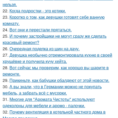
нельзя.
22.
Когда подростки - это котики.
23.
Коротко о том, как девушки готовят себе ванную
комнату.
24.
Вот они и перестали прятаться.
25.
И почему застройщики не могут сразу же сделать
красивый ремонт?
26.
Очередная поделка из шин на дачу.
27.
Девушка необычно отремонтировала кухню в своей
хрущёвке и получила кучу хейта.
28.
Вот сейчас мы проверим, как хорошо вы шарите в
ремонте.
29.
Прикиньте, как бабушки обалдеют от этой новости.
30.
А вы знали, что в Германии можно не покупать
мебель, а забрать всё с мусорки.
31.
Многие для "Аромата Чистоты" используют
одеколоны для мебели и аромо - палочки.
32.
Почему вентиляция в котельной частного дома в