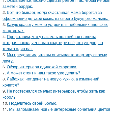
1.
Оказывается, можно сделать ремонт так, чтобы не был
заметен бардак.
2.
Вот что бывает, когда счастливая мама берётся за
оформление детской комнаты своего будущего малыша.
3.
Какую красоту можно устроить в небольших японских
квартирках.
4.
Представим, что у нас есть волшебная палочка,
которая наколдует вам в квартире всё, что угодно, но
только один раз.
5.
Мы представим, что вы описываете квартиру своему
другу.
6.
Обзор интерьера одинокой сторожки.
7.
А может стоит и нам такое уже делать?
8.
Лайфхак: нет денег на новую кухню, а изменений
хочется?
9.
Не постеснялся смелых интерьеров, чтобы жить как
король.
10.
Поделитесь своей болью.
11.
Мы запоминаем новые интересные сочетания цветов