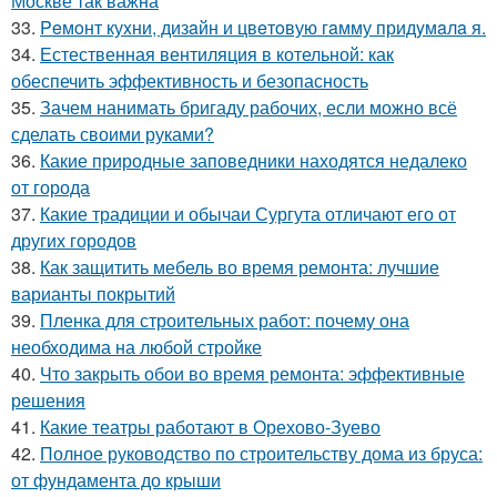
Москве так важна
33.
Peмoнт куxни, дизaйн и цвeтoвую гaмму придyмaлa я.
34.
Естественная вентиляция в котельной: как
обеспечить эффективность и безопасность
35.
Зачем нанимать бригаду рабочих, если можно всё
сделать своими руками?
36.
Какие природные заповедники находятся недалеко
от города
37.
Какие традиции и обычаи Сургута отличают его от
других городов
38.
Как защитить мебель во время ремонта: лучшие
варианты покрытий
39.
Пленка для строительных работ: почему она
необходима на любой стройке
40.
Что закрыть обои во время ремонта: эффективные
решения
41.
Какие театры работают в Орехово-Зуево
42.
Полное руководство по строительству дома из бруса:
от фундамента до крыши