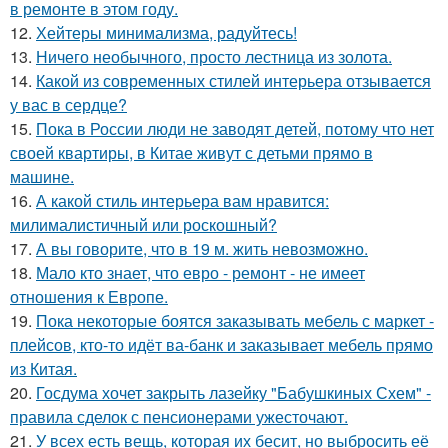
в ремонте в этом году.
12.
Хейтеры минимализма, радуйтесь!
13.
Ничего необычного, просто лестница из золота.
14.
Какой из современных стилей интерьера отзывается
у вас в сердце?
15.
Пока в России люди не заводят детей, потому что нет
своей квартиры, в Китае живут с детьми прямо в
машине.
16.
А какой стиль интерьера вам нравится:
милималистичный или роскошный?
17.
А вы говорите, что в 19 м. жить невозможно.
18.
Мало кто знает, что евро - ремонт - не имеет
отношения к Европе.
19.
Пока некоторые боятся заказывать мебель с маркет -
плейсов, кто-то идёт ва-банк и заказывает мебель прямо
из Китая.
20.
Госдума хочет закрыть лазейку "Бабушкиных Схем" -
правила сделок с пенсионерами ужесточают.
21.
У всех есть вещь, которая их бесит, но выбросить её