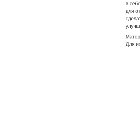
в себ
для о
сдела
улучш
Матер
Для и