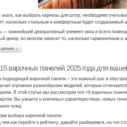
 знать, как выбрать карнизы для штор, необходимо учитыва
ит, насколько стильным и комфортным будет создаваемый и
 — важнейший декоративный элемент окна и всего помещен
ый декор, во многом зависит то, насколько гармоничным и 
ь дальше →
-15 варочных панелей 2025 года для ваше
 подходящей варочной панели – это важный шаг в обустрой
агает огромное разнообразие моделей, которые отличаютс
ориям. В этой статье мы рассмотрим топ-15 варочных пане
пертов. Вы узнаете о ключевых характеристиках, новых техн
аших нужд.
рии выбора варочной панели
 тем как перейти к рейтингу, давайте разберемся, на что с