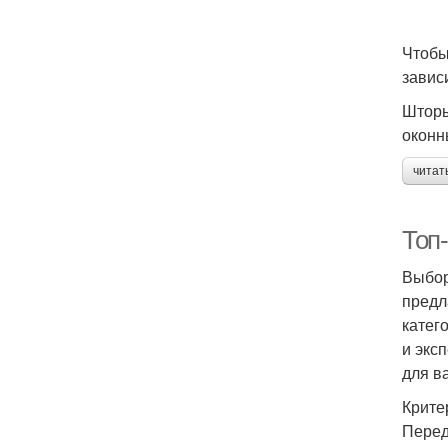
Чтобы
завис
Шторы
оконн
читат
Топ
Выбор
предл
катег
и экс
для в
Крите
Перед