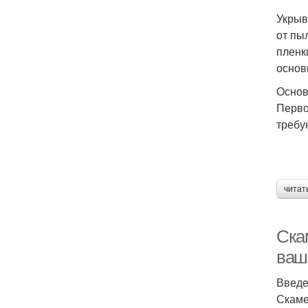
Укрыв
от пы
пленк
основ
Основ
Перво
требу
читат
Ска
ваш
Введ
Скаме