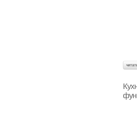
читат
Кух
фун