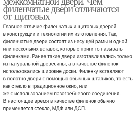
межкомнатной двери. Чем
филенчатые двери отличаются
от щитовых
Главное отличие филенчатых и щитовых дверей
Двери на кухню
Стандартные двери
в конструкции и технологии их изготовления. Так,
филенчатые двери состоят из несущей рамы и одной
или нескольких вставок, которые принято называть
филенками. Ранее такие двери изготавливались только
Двери в жилые
Двери для кухни
из натуральной древесины, а в качестве филенок
комнаты
использовались широкие доски. Филенку вставляют
в полотно двери с помощью обычных штапиков, то есть
как стекло в традиционное окно, или
же с использованием пазогребневого соединения.
Двери для санузлов
Двустворчатая дверь
В настоящее время в качестве филенок обычно
применяется стекло, МДФ или ДСП.