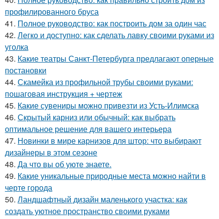
профилированного бруса
41.
Полное руководство: как построить дом за один час
42.
Легко и доступно: как сделать лавку своими руками из
уголка
43.
Какие театры Санкт-Петербурга предлагают оперные
постановки
44.
Скамейка из профильной трубы своими руками:
пошаговая инструкция + чертеж
45.
Какие сувениры можно привезти из Усть-Илимска
46.
Скрытый карниз или обычный: как выбрать
оптимальное решение для вашего интерьера
47.
Новинки в мире карнизов для штор: что выбирают
дизайнеры в этом сезоне
48.
Да что вы об уюте знаете.
49.
Какие уникальные природные места можно найти в
черте города
50.
Ландшафтный дизайн маленького участка: как
создать уютное пространство своими руками