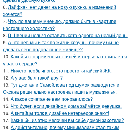
6.
Лайфхак: нет денег на новую кухню, а изменений
хочется?
7.
Что, по вашему мнению, должно быть в квартире
настоящего холостяка?
8.
В Швеции нельзя оставить кота одного на целый день.
9.
А что нет, мы и так по жизни клоуны, почему бы не
сделать себе подобающее жилище?
10.
Какой из современных стилей интерьера отзывается
у вас в сердце?
11.
Ничего необычного, это просто китайский ЖК.
12.
А у вас был такой друг?
13.
Тут джиган и Самойлова под шумок разводятся и
Оксана решительно настроена лишить мужа жилья.
14.
А какое сочетание вам понравилось?
15.
Что будет, если дизайном дома займётся девушка.
16.
А китайцы толк в дизайне интерьеров знают!
17.
Какие бы из этих мелочей вы себе домой захотели?
18.
А действительно, почему минимализм стал таким