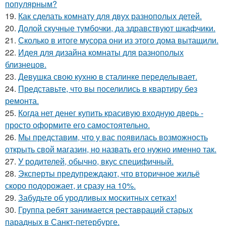
популярным?
19.
Как сделать комнату для двух разнополых детей.
20.
Долой скучные тумбочки, да здравствуют шкафчики.
21.
Сколько в итоге мусора они из этого дома вытащили.
22.
Идея для дизайна комнаты для разнополых
близнецов.
23.
Девушка свою кухню в сталинке переделывает.
24.
Представьте, что вы поселились в квартиру без
ремонта.
25.
Когда нет денег купить красивую входную дверь -
просто оформите его самостоятельно.
26.
Мы представим, что у вас появилась возможность
открыть свой магазин, но назвать его нужно именно так.
27.
У родителей, обычно, вкус специфичный.
28.
Эксперты предупреждают, что вторичное жильё
скоро подорожает, и сразу на 10%.
29.
Забудьте об уродливых москитных сетках!
30.
Группа ребят занимается реставраций старых
парадных в Санкт-петербурге.