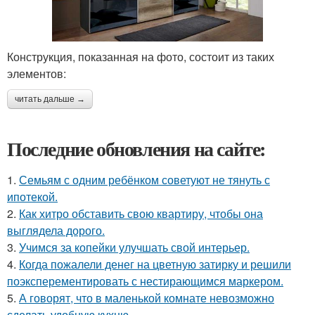
Конструкция, показанная на фото, состоит из таких
элементов:
читать дальше →
Последние обновления на сайте:
1.
Семьям с одним ребёнком советуют не тянуть с
ипотекой.
2.
Как хитро обставить свою квартиру, чтобы она
выглядела дорого.
3.
Учимся за копейки улучшать свой интерьер.
4.
Когда пожалели денег на цветную затирку и решили
поэксперементировать с нестирающимся маркером.
5.
А говорят, что в маленькой комнате невозможно
сделать удобную кухню.