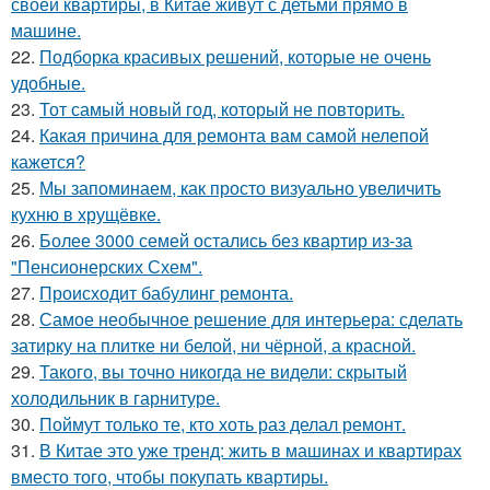
своей квартиры, в Китае живут с детьми прямо в
машине.
22.
Подборка красивых решений, которые не очень
удобные.
23.
Тот самый новый год, который не повторить.
24.
Какая причина для ремонта вам самой нелепой
кажется?
25.
Мы запоминаем, как просто визуально увеличить
кухню в хрущёвке.
26.
Более 3000 семей остались без квартир из-за
"Пенсионерских Схем".
27.
Происходит бабулинг ремонта.
28.
Самое необычное решение для интерьера: сделать
затирку на плитке ни белой, ни чёрной, а красной.
29.
Такого, вы точно никогда не видели: скрытый
холодильник в гарнитуре.
30.
Поймут только те, кто хоть раз делал ремонт.
31.
В Китае это уже тренд: жить в машинах и квартирах
вместо того, чтобы покупать квартиры.