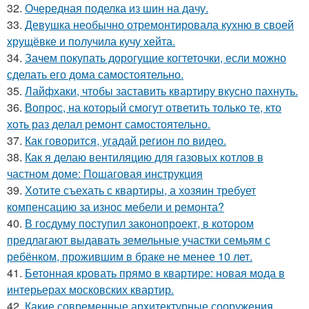
32.
Очередная поделка из шин на дачу.
33.
Девушка необычно отремонтировала кухню в своей
хрущёвке и получила кучу хейта.
34.
Зачем покупать дорогущие когтеточки, если можно
сделать его дома самостоятельно.
35.
Лайфхаки, чтобы заставить квартиру вкусно пахнуть.
36.
Вопрос, на который смогут ответить только те, кто
хоть раз делал ремонт самостоятельно.
37.
Как говорится, угадай регион по видео.
38.
Как я делаю вентиляцию для газовых котлов в
частном доме: Пошаговая инструкция
39.
Хотите съехать с квартиры, а хозяин требует
компенсацию за износ мебели и ремонта?
40.
В госдуму поступил законопроект, в котором
предлагают выдавать земельные участки семьям с
ребёнком, прожившим в браке не менее 10 лет.
41.
Бетонная кровать прямо в квартире: новая мода в
интерьерах московских квартир.
42.
Какие современные архитектурные сооружения