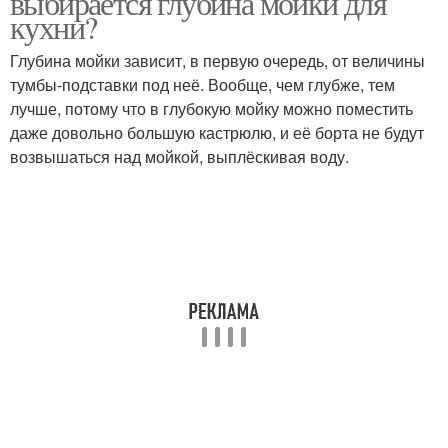
выбирается глубина мойки для
кухни?
Глубина мойки зависит, в первую очередь, от величины
Царапины на гранитных
тумбы-подставки под неё. Вообще, чем глубже, тем
Кухонные мойки
мойках
лучше, потому что в глубокую мойку можно поместить
даже довольно большую кастрюлю, и её борта не будут
возвышаться над мойкой, выплёскивая воду.
Мойка для столешницы