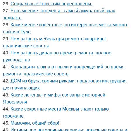
36.
Социальные сети этим переполнены.
37.
Есть мнение, что девы - самый аккуратный знак
зодиака.
38.
Какие менее известные, но интересные места можно
найти в Туле
39.
Чем закрыть мебель при ремонте квартиры:
практические советы
40.
Чем закрыть диван во время ремонта: полное
руководство
41.
Как защитить окна от пыли и повреждений во время
ремонта: практические советы
42.
ДОМ из бруса своими руками: пошаговая инструкция
для начинающих
43.
Какие легенды и мифы связаны с историей
Ярославля
44.
Какие секретные места Москвы знают только
горожане
45.
Мамочки, общий сбор!
46.
Истины про потолочные карнизы: полезные советы и