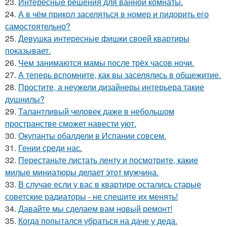
23.
Интересные решения для ванной комнаты.
24.
А в чём прикол заселяться в номер и пидорить его
самостоятельно?
25.
Девушка интересные фишки своей квартиры
показывает.
26.
Чем занимаются мамы после трёх часов ночи.
27.
А теперь вспомните, как вы заселялись в общежитие.
28.
Простите, а неужели дизайнеры интерьера такие
душнилы?
29.
Талантливый человек даже в небольшом
пространстве сможет навести уют.
30.
Окупанты обалдели в Испании совсем.
31.
Гении среди нас.
32.
Перестаньте листать ленту и посмотрите, какие
милые миниатюры делает этот мужчина.
33.
В случае если у вас в квартире остались старые
советские радиаторы - не спешите их менять!
34.
Давайте мы сделаем вам новый ремонт!
35.
Когда попытался убраться на даче у деда.