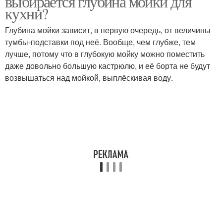
выбирается глубина мойки для
кухни?
Глубина мойки зависит, в первую очередь, от величины
Царапины на гранитных
тумбы-подставки под неё. Вообще, чем глубже, тем
Кухонные мойки
мойках
лучше, потому что в глубокую мойку можно поместить
даже довольно большую кастрюлю, и её борта не будут
возвышаться над мойкой, выплёскивая воду.
Мойка для столешницы