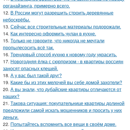
органайзинга, примерно всего.
12.
В России могут разрешить строить деревянные
небоскрёбы.
13.
Сейчас все строительные материалы подорожали.
14.
Как интересно оформить чулан в кухне.
15.
Только не говорите, что никогда не мечтали
пропылесосить всё так.
16.
Трендовый способ кухню к новому году украсить.
17.
Новогодняя ёлка с сюрпризом - в квартиры россиян
заносят опасных клещей.
18.
А у вас был такой друг?
19.
Какие бы из этих мелочей вы себе домой захотели?
20.
А вы знали, что дубайские квартиры отличаются от
наших?
21.
Такова ситуация: покупательнице квартиры долиной
предложили самой искать мошенников и просить у них
деньги.
22.
Попытайтесь вспомнить все вещи в своём доме.