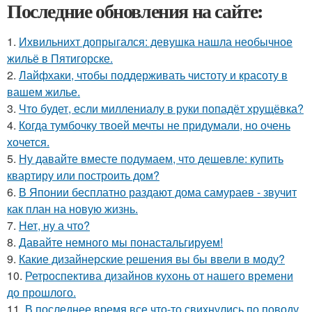
Последние обновления на сайте:
1.
Ихвильнихт допрыгался: девушка нашла необычное
жильё в Пятигорске.
2.
Лайфхаки, чтобы поддерживать чистоту и красоту в
вашем жилье.
3.
Что будет, если миллениалу в руки попадёт хрущёвка?
4.
Когда тумбочку твоей мечты не придумали, но очень
хочется.
5.
Ну давайте вместе подумаем, что дешевле: купить
квартиру или построить дом?
6.
В Японии бесплатно раздают дома самураев - звучит
как план на новую жизнь.
7.
Нет, ну а что?
8.
Давайте немного мы понастальгируем!
9.
Какие дизайнерские решения вы бы ввели в моду?
10.
Ретроспектива дизайнов кухонь от нашего времени
до прошлого.
11.
В последнее время все что-то свихнулись по поводу