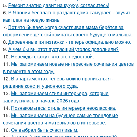
5.
Ремонт знатно давит на кукуху, согласитесь!
6.
В Японии бесплатно раздают дома самураев - звучит
как план на новую жизнь.
7.
Вот что бывает, когда счастливая мама берётся за
оформление детской комнаты своего будущего малыша.
8.
Деревянные пятиэтажки - теперь официально можно.
9.
А чем бы вы этот пустующий уголок дополнили?
10.
Невежды скажут, что это недострой.
11.
Мы запоминаем новые интересные сочетания цветов
в ремонте в этом году.
12.
В апартаментах теперь можно прописаться -
решение конституционного суда.
13.
Мы запоминаем стили интерьера, которые
завирусились в начале 2026 года.
14.
Познакомьтесь: стиль интерьера неоклассика.
15.
Мы запоминаем на будущее самые трендовые
сочетания цветов и материалов в интерьере.
16.
Он выбрал быть счастливым.