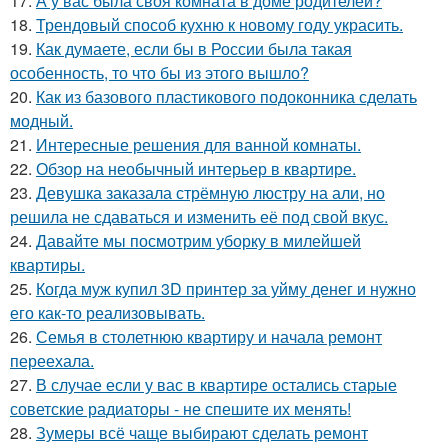
17.
А у вас была своя комната в доме родителей?
18.
Трендовый способ кухню к новому году украсить.
19.
Как думаете, если бы в России была такая
особенность, то что бы из этого вышло?
20.
Как из базового пластикового подоконника сделать
модный.
21.
Интересные решения для ванной комнаты.
22.
Обзор на необычный интерьер в квартире.
23.
Девушка заказала стрёмную люстру на али, но
решила не сдаваться и изменить её под свой вкус.
24.
Давайте мы посмотрим уборку в милейшей
квартиры.
25.
Когда муж купил 3D принтер за уйму денег и нужно
его как-то реализовывать.
26.
Семья в столетнюю квартиру и начала ремонт
переехала.
27.
В случае если у вас в квартире остались старые
советские радиаторы - не спешите их менять!
28.
Зумеры всё чаще выбирают сделать ремонт