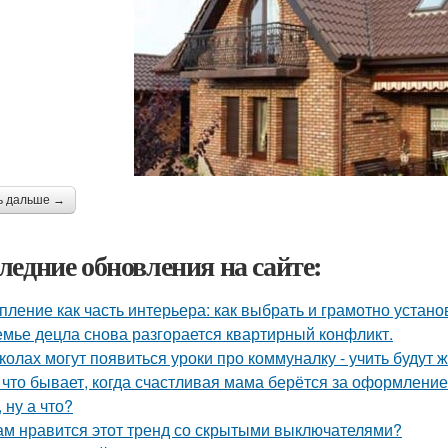
ь дальше →
ледние обновления на сайте:
пление как часть интерьера: как выбрать и грамотно устан
емье децла снова разгорается квартирный конфликт.
колах могут появиться уроки про коммуналку - учить будут 
 что бывает, когда счастливая мама берётся за оформлени
, ну а что?
ам нравится этот тренд со скрытыми выключателями?