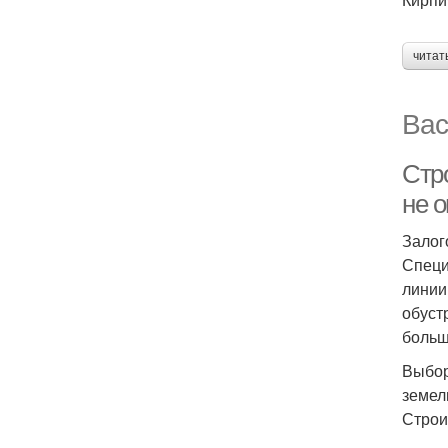
читат
Вас
Стр
не 
Залог
Специ
линии
обуст
больш
Выбор
земел
Строи