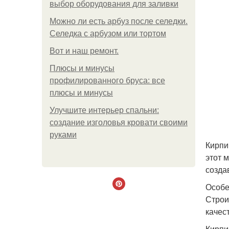
выбор оборудования для заливки
Можно ли есть арбуз после селедки.
Селедка с арбузом или тортом
Boт и наш ремoнт.
Плюсы и минусы
профилированного бруса: все
плюсы и минусы
Улучшите интерьер спальни:
создание изголовья кровати своими
руками
Кирпи
этот 
созда
Особе
Строи
качес
Кирпи