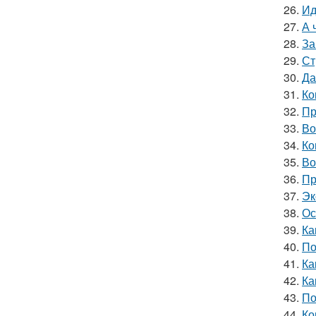
26.
Ид
27.
А 
28.
За
29.
Ст
30.
Да
31.
Ко
32.
Пр
33.
Во
34.
Ко
35.
Во
36.
Пр
37.
Эк
38.
Ос
39.
Ка
40.
По
41.
Ка
42.
Ка
43.
По
44.
Ко