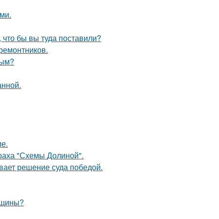
ми.
, что бы вы туда поставили?
 ремонтников.
ным?
анной.
е.
траха "Схемы Долиной".
ывает решение суда победой.
нщины?