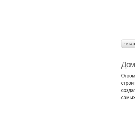
читат
Дом 
Огром
строи
созда
самых