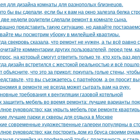
ея для дизайна комнаты для разнополых близнецов.
что бы вы сделали, если бы к вам на окно залезла белка стр
 две недели родители сделали ремонт в комнате сына.
рашно представить такую ситуацию, но давайте постараемс
вайте мы посмотрим уборку в милейшей квартиры.
гда свекровь сказала, что ремонт не нужен, а ты всё равно 
очитайте комментарии других пользователей, перед тем, как
прос, на который смогут ответить только те, кто хоть раз д
гда дизайн встретился с жестокой реальностью и всё пошло 
т объясните, что это за прикол: покупать голые стены, чтоб
едставьте, что вы съезжаетесь с партнёром, а он просит в
ономия в ремонте не всегда может сыграть вам на руку.
новные требования к вентиляции газовой котельной
к защитить мебель во время ремонта: лучшие варианты по
лное руководство: как укрыть мебель при ремонте квартир
кие лучшие парки и скверы для отдыха в Москве
кие современные художественные галереи популярны в ст
лное руководство: как построить дом из бруса своими рука
ваная скамейка из профильной трубы: практичность и стиль