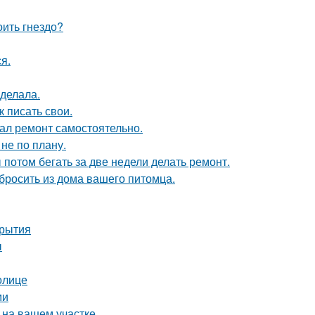
оить гнездо?
я.
сделала.
 писать свои.
елал ремонт самостоятельно.
не по плану.
ы потом бегать за две недели делать ремонт.
ыбросить из дома вашего питомца.
крытия
ы
олице
ми
 на вашем участке