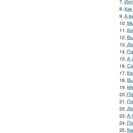
7.
Инт
8.
Как
9.
А в
10.
Мы
11.
Ко
12.
Вы
13.
Де
14.
Па
15.
А 
16.
См
17.
Ка
18.
Вы
19.
Ме
20.
Пр
21.
По
22.
Де
23.
А 
24.
По
25.
Ка