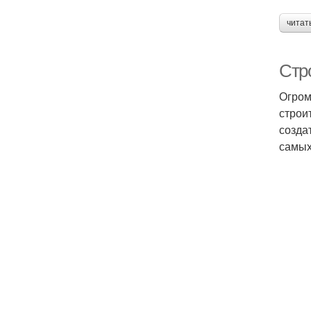
читат
Стр
Огром
строи
созда
самых