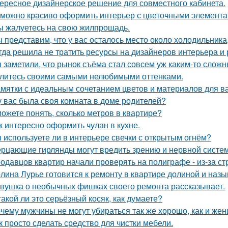
ересное дизайнерское решение для совместного кабинета.
 можно красиво оформить интерьер с цветочными элемента
ы жалуетесь на свою жилпрощадь.
 представим, что у вас осталось место около холодильника
гда решила не тратить ресурсы на дизайнеров интерьера и
 заметили, что рынок съёма стал совсем уж каким-то слож
литесь своими самыми нелюбимыми оттенками.
мятки с идеальным сочетанием цветов и материалов для в
у вас была своя комната в доме родителей?
ожете понять, сколько метров в квартире?
к интересно оформить чулан в кухне.
 используете ли в интерьере свечки с открытым огнём?
рцающие гирлянды могут вредить зрению и нервной систем
одавцов квартир начали проверять на полиграфе - из-за с
лина Лурье готовится к ремонту в квартире долиной и наз
вушка о необычных фишках своего ремонта рассказывает.
такой ли это серьёзный косяк, как думаете?
чему мужчины не могут убираться так же хорошо, как и же
к просто сделать средство для чистки мебели.