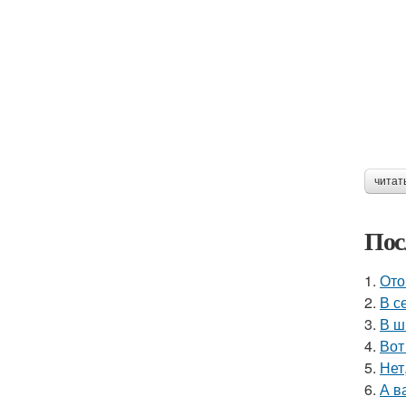
читат
Пос
1.
Ото
2.
В с
3.
В ш
4.
Вот
5.
Нет
6.
А в