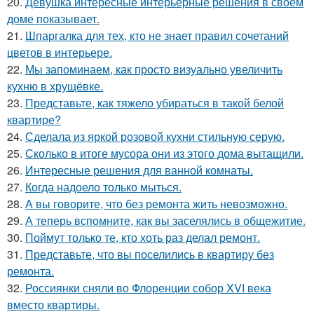
20.
Девушка интересные интерьерные решения в своём
доме показывает.
21.
Шпаргалка для тех, кто не знает правил сочетаний
цветов в интерьере.
22.
Мы запоминаем, как просто визуально увеличить
кухню в хрущёвке.
23.
Представьте, как тяжело убираться в такой белой
квартире?
24.
Сделала из яркой розовой кухни стильную серую.
25.
Сколько в итоге мусора они из этого дома вытащили.
26.
Интересные решения для ванной комнаты.
27.
Когда надоело только мыться.
28.
А вы говорите, что без ремонта жить невозможно.
29.
А теперь вспомните, как вы заселялись в общежитие.
30.
Поймут только те, кто хоть раз делал ремонт.
31.
Представьте, что вы поселились в квартиру без
ремонта.
32.
Россиянки сняли во Флоренции собор XVI века
вместо квартиры.