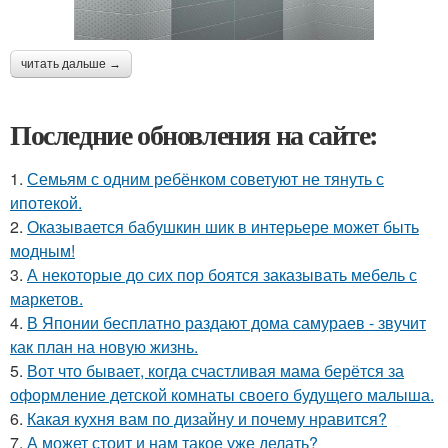
читать дальше →
Последние обновления на сайте:
1.
Семьям с одним ребёнком советуют не тянуть с
ипотекой.
2.
Оказывается бабушкин шик в интерьере может быть
модным!
3.
А некоторые до сих пор боятся заказывать мебель с
маркетов.
4.
В Японии бесплатно раздают дома самураев - звучит
как план на новую жизнь.
5.
Вот что бывает, когда счастливая мама берётся за
оформление детской комнаты своего будущего малыша.
6.
Какая кухня вам по дизайну и почему нравится?
7.
А может стоит и нам такое уже делать?