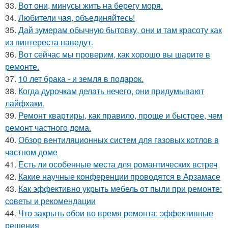
33.
Вот они, минусы жить на берегу моря.
34.
Любители чая, объединяйтесь!
35.
Дай зумерам обычную бытовку, они и там красоту как
из пинтереста наведут.
36.
Вот сейчас мы проверим, как хорошо вы шарите в
ремонте.
37.
10 лет брака - и земля в подарок.
38.
Когда дурочкам делать нечего, они придумывают
лайфхаки.
39.
Ремонт квартиры, как правило, проще и быстрее, чем
ремонт частного дома.
40.
Обзор вентиляционных систем для газовых котлов в
частном доме
41.
Есть ли особенные места для романтических встреч
42.
Какие научные конференции проводятся в Арзамасе
43.
Как эффективно укрыть мебель от пыли при ремонте:
советы и рекомендации
44.
Что закрыть обои во время ремонта: эффективные
решения