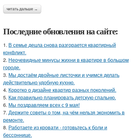
читать дальше →
Последние обновления на сайте:
1.
В семье децла снова разгорается квартирный
конфликт.
2.
Неочевидные минусы жихни в квартире в большом
городе.
3.
Мы достаём двойные листочки и учимся делать
действительно удобную кухню.
4.
Коротко о дизайне квартир разных поколений.
5.
Как правильно планировать детскую спальню.
6.
Мы поздравляем всех с 9 мая!
7.
Держите советы о том, на чём нельзя экономить в
ремонте.
8.
Работаете из кровати - готовьтесь к боли и
бессоннице.