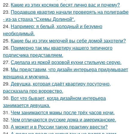
22.
Какие из этих косяков бесят лично вас и почему?
23.
Продавцов квартир начали проверять на полиграфе
- из-за страха "Схемы Долиной".
24.
Например: я белый, холодный и безумно
необходимый.
25.
Какие бы из этих мелочей вы себе домой захотели?
26.
Примерно так мы квартиру нашего типичного
подписчика представляем.
27.
Сделала из яркой розовой кухни стильную серую.
28.
Мы представим, что дизайн интерьера придумывает
женщина и мужчина.
29.
Девушка, которая сдаёт квартиру посуточно,
рассказала про воровство.
30.
Вот что бывает, когда дизайном интерьера
занимается девушка.
31.
Чем занимаются мамы после трёх часов ночи.
32.
Чем отличаются русские дома и американские.
33.
А может и в России такую практику ввести?
34.
А люди же реально живут так и не видят в этом