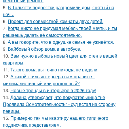
колхозный ремонт.
5.
В Тольятти подростки разгромили дом, снятый на
ночь.
6.
Проект для совместной комнаты двух детей.
7.
Когда никто не придумал мебель твоей мечты, и ты
решаешь делать её самостоятельно.
8.
А вы говорите, что в однушке семья не уживётся.
9.
Вайбовый обзор дома в автобусе.
10.
Вам нужно выбрать новый цвет для стен в вашей
квартиры.
11.
Такого дома вы точно никогда не видели.
12.
А какой стиль интерьера вам нравится:
милималистичный или роскошный?
13.
Новые тренды в интерьере в 2026 году!
14.
Долина утверждает, что покупательница "не
Проявила Осмотрительность" - суд встал на сторону
певицы.
15.
Примерно так мы квартиру нашего типичного
подписчика представляем.