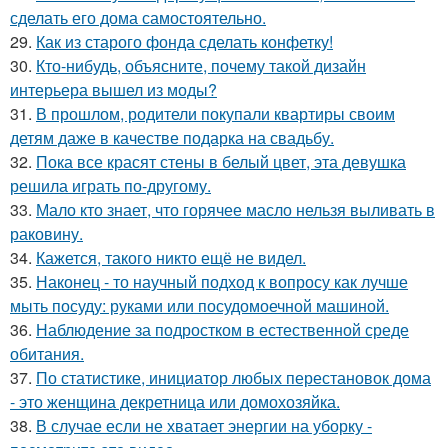
сделать его дома самостоятельно.
29.
Как из старого фонда сделать конфетку!
30.
Кто-нибудь, объясните, почему такой дизайн
интерьера вышел из моды?
31.
В прошлом, родители покупали квартиры своим
детям даже в качестве подарка на свадьбу.
32.
Пока все красят стены в белый цвет, эта девушка
решила играть по-другому.
33.
Мало кто знает, что горячее масло нельзя выливать в
раковину.
34.
Кажется, такого никто ещё не видел.
35.
Наконец - то научный подход к вопросу как лучше
мыть посуду: руками или посудомоечной машиной.
36.
Наблюдение за подростком в естественной среде
обитания.
37.
По статистике, инициатор любых перестановок дома
- это женщина декретница или домохозяйка.
38.
В случае если не хватает энергии на уборку -