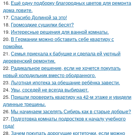
16.
Ещё одну подборку благородных цветов для ремонта
дома ловите.
17.
Спасибо Долиной за это!
18.
Громоздкие сушилки бесят?
19.
Интересные решения для ванной комнаты.
20.
В Германии можно обставить себе квартиру с
помойки.
21.
Семья приехала к бабушке и сделала ей уютный
деревенский ремонтик.
22.
Радикальное решение, если не хочется покупать
новый холодильник вместо ободранного.
23.
Льготная ипотека за обещание ребёнка завести.
24.
Увы, соседей не всегда выбирают.
25.
Пришли проверить квартиру на 42-м этаже и увидели
длинные трещины.
26.
Мы начинаем заселять Сибирь как в старые добрые?
27.
Подготовка комнаты подростков к началу учебного
года!
28.
Зачем покупать дорогущие когтеточки, если можно