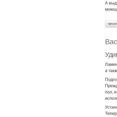
А выд
моющи
читат
Вас
Уди
Ламин
а так
Подго
Прежд
пол, 
испол
Устан
Тепер