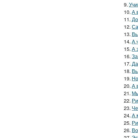
9.
Учи
10.
А 
11.
До
12.
Са
13.
Вы
14.
А 
15.
А 
16.
За
17.
Да
18.
Вы
19.
Но
20.
А 
21.
Мы
22.
Ри
23.
Че
24.
А 
25.
Ри
26.
Во
27.
Эс