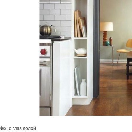
№2: с глаз долой