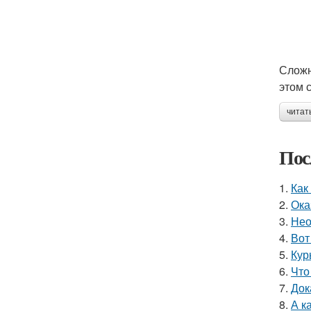
Сложн
этом 
читат
Пос
1.
Как
2.
Ока
3.
Нео
4.
Вот
5.
Кур
6.
Что
7.
Док
8.
А к