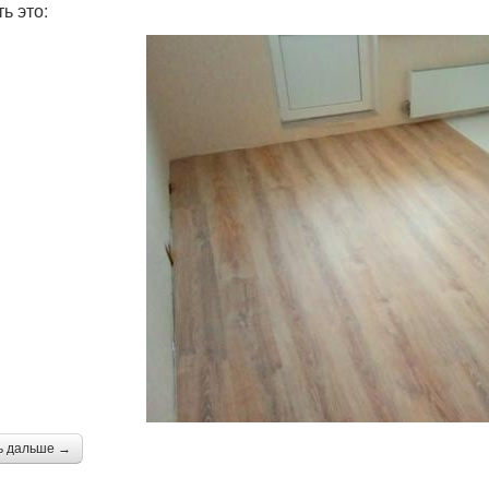
ь это:
ь дальше →