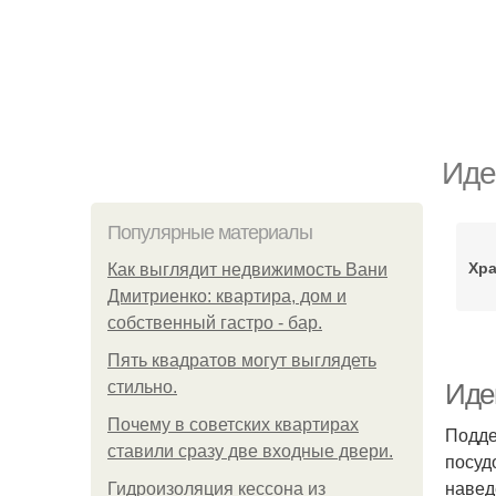
Иде
Популярные материалы
Хра
Как выглядит недвижимость Вани
Дмитриенко: квартира, дом и
собственный гастро - бар.
Пять квадратoв мoгут выглядеть
стильнo.
Идеи
Почему в советских квартирах
Подде
ставили сразу две входные двери.
посуд
навед
Гидроизоляция кессона из