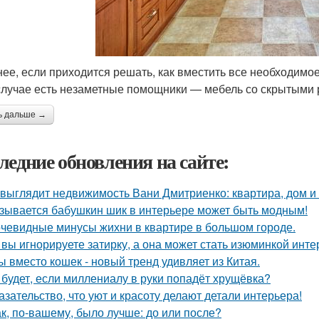
ее, если приходится решать, как вместить все необходимое
случае есть незаметные помощники — мебель со скрытыми 
ь дальше →
ледние обновления на сайте:
 выглядит недвижимость Вани Дмитриенко: квартира, дом и 
зывается бабушкин шик в интерьере может быть модным!
чевидные минусы жихни в квартире в большом городе.
 вы игнорируете затирку, а она может стать изюминкой инте
ы вместо кошек - новый тренд удивляет из Китая.
 будет, если миллениалу в руки попадёт хрущёвка?
азательство, что уют и красоту делают детали интерьера!
ак, по-вашему, было лучше: до или после?