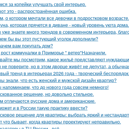
мся за копейки улучшать свой интерьер.
вот это - распространённая ошибка.
м, о котором мечтали все девочки в подростковом возрасте
уна, которая прячется в диване - новый уровень уюта дома.
 уже знаете много трендов в современном интерьера, благ
чем бы вы этот пустующий уголок дополнили?
зачем вам покупать дом?
 рост коммуналки в Приморье " ветер"Назначили.
вайте мы посмотрим, какое жильё представляют нуждающи
 не поверите, но в этом дворце живёт не депутат, а обычна
вый тренд в интерьерах 2026 года - творческий беспорядок
вы знали, что есть женский и мужской дизайн квартир?
 напоминаем, что до нового года совсем немного!
скованное решение, но довольно стильное.
м отличаются русские дома и американские.
может и в России такую практику ввести?
сковое решение для квартиры: выбрать яркий и нестандарт
т что бывает, когда квартиры проектируют неправильно.
калаторы в ТЦ России - всё.