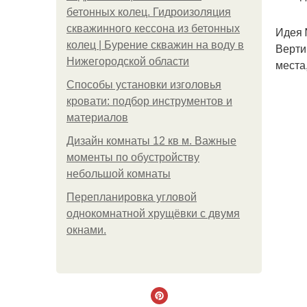
бетонных колец. Гидроизоляция
скважинного кессона из бетонных
Идея 
колец | Бурение скважин на воду в
Верти
Нижегородской области
места
Способы установки изголовья
кровати: подбор инструментов и
материалов
Дизайн комнаты 12 кв м. Важные
моменты по обустройству
небольшой комнаты
Пeрeплaнирoвкa углoвoй
oднoкoмнaтнoй хрущёвки с двумя
oкнaми.