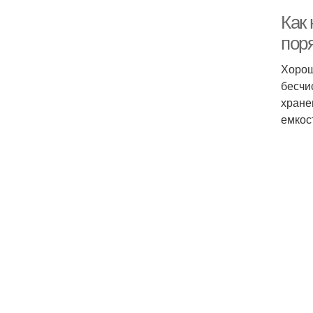
Как
пор
Хорош
бесчи
хране
емкос