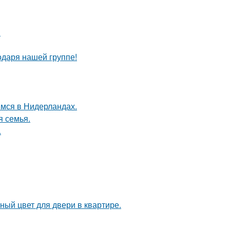
.
одаря нашей группе!
мся в Нидерландах.
я семья.
.
ный цвет для двери в квартире.