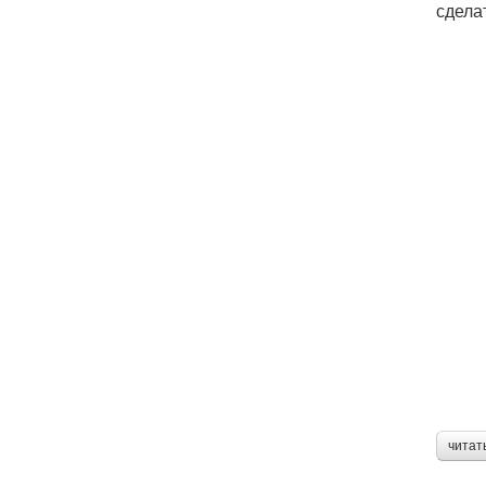
сделат
читат