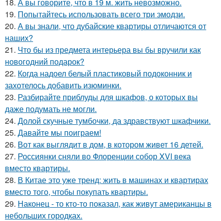
18.
А вы говорите, что в 19 м. жить невозможно.
19.
Попытайтесь использовать всего три эмодзи.
20.
А вы знали, что дубайские квартиры отличаются от
наших?
21.
Что бы из предмета интерьера вы бы вручили как
новогодний подарок?
22.
Когда надоел белый пластиковый подоконник и
захотелось добавить изюминки.
23.
Разбирайте приблуды для шкафов, о которых вы
даже подумать не могли.
24.
Долой скучные тумбочки, да здравствуют шкафчики.
25.
Давайте мы поиграем!
26.
Вот как выглядит в дом, в котором живет 16 детей.
27.
Россиянки сняли во Флоренции собор XVI века
вместо квартиры.
28.
В Китае это уже тренд: жить в машинах и квартирах
вместо того, чтобы покупать квартиры.
29.
Наконец - то кто-то показал, как живут американцы в
небольших городках.