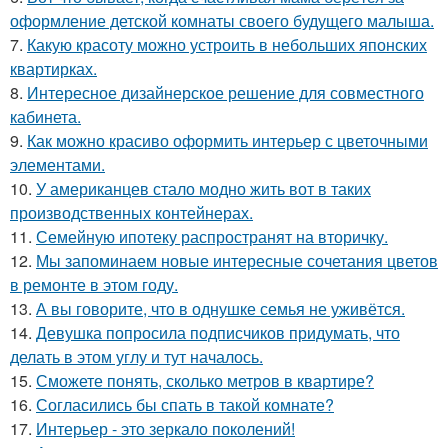
оформление детской комнаты своего будущего малыша.
7.
Какую красоту можно устроить в небольших японских
квартирках.
8.
Интересное дизайнерское решение для совместного
кабинета.
9.
Как можно красиво оформить интерьер с цветочными
элементами.
10.
У американцев стало модно жить вот в таких
производственных контейнерах.
11.
Семейную ипотеку распространят на вторичку.
12.
Мы запоминаем новые интересные сочетания цветов
в ремонте в этом году.
13.
А вы говорите, что в однушке семья не уживётся.
14.
Девушка попросила подписчиков придумать, что
делать в этом углу и тут началось.
15.
Сможете понять, сколько метров в квартире?
16.
Согласились бы спать в такой комнате?
17.
Интерьер - это зеркало поколений!