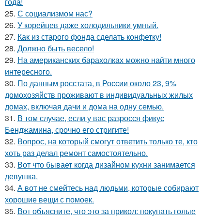
года!
25.
С социализмом нас?
26.
У корейцев даже холодильники умный.
27.
Как из старого фонда сделать конфетку!
28.
Должно быть весело!
29.
На американских барахолках можно найти много
интересного.
30.
По данным росстата, в России около 23, 9%
домохозяйств проживают в индивидуальных жилых
домах, включая дачи и дома на одну семью.
31.
В том случае, если у вас разросся фикус
Бенджамина, срочно его стригите!
32.
Вопрос, на который смогут ответить только те, кто
хоть раз делал ремонт самостоятельно.
33.
Вот что бывает когда дизайном кухни занимается
девушка.
34.
А вот не смейтесь над людьми, которые собирают
хорошие вещи с помоек.
35.
Вот объясните, что это за прикол: покупать голые