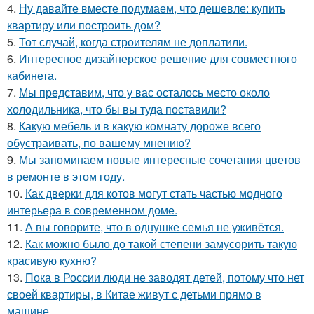
4.
Ну давайте вместе подумаем, что дешевле: купить
квартиру или построить дом?
5.
Тот случай, когда строителям не доплатили.
6.
Интересное дизайнерское решение для совместного
кабинета.
7.
Мы представим, что у вас осталось место около
холодильника, что бы вы туда поставили?
8.
Какую мебель и в какую комнату дороже всего
обустраивать, по вашему мнению?
9.
Мы запоминаем новые интересные сочетания цветов
в ремонте в этом году.
10.
Как дверки для котов могут стать частью модного
интерьера в современном доме.
11.
А вы говорите, что в однушке семья не уживётся.
12.
Как можно было до такой степени замусорить такую
красивую кухню?
13.
Пока в России люди не заводят детей, потому что нет
своей квартиры, в Китае живут с детьми прямо в
машине.