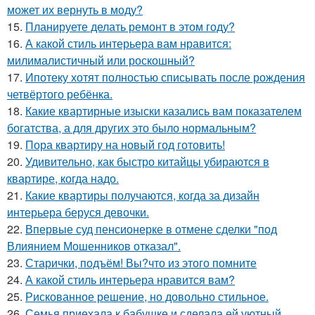
может их вернуть в моду?
15.
Планируете делать ремонт в этом году?
16.
А какой стиль интерьера вам нравится:
милималистичный или роскошный?
17.
Ипотеку хотят полностью списывать после рождения
четвёртого ребёнка.
18.
Какие квартирные изыски казались вам показателем
богатства, а для других это было нормальным?
19.
Пора квартиру на новый год готовить!
20.
Удивительно, как быстро китайцы убираются в
квартире, когда надо.
21.
Какие квартиры получаются, когда за дизайн
интерьера беруся девочки.
22.
Впервые суд пенсионерке в отмене сделки "под
Влиянием Мошенников отказал".
23.
Старички, подъём! Вы?что из этого помните
24.
А какой стиль интерьера нравится вам?
25.
Рискованное решение, но довольно стильное.
26.
Семья приехала к бабушке и сделала ей уютный