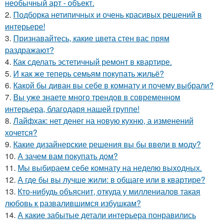
необычный арт - объект.
2.
Подборка нетипичных и очень красивых решений в
интерьере!
3.
Признавайтесь, какие цвета стен вас прям
раздражают?
4.
Как сделать эстетичный ремонт в квартире.
5.
И как же теперь семьям покупать жильё?
6.
Какой бы диван вы себе в комнату и почему выбрали?
7.
Вы уже знаете много трендов в современном
интерьера, благодаря нашей группе!
8.
Лайфхак: нет денег на новую кухню, а изменений
хочется?
9.
Какие дизайнерские решения вы бы ввели в моду?
10.
А зачем вам покупать дом?
11.
Мы выбираем себе комнату на неделю выходных.
12.
А где бы вы лучше жили: в общаге или в квартире?
13.
Кто-нибудь объяснит, откуда у миллениалов такая
любовь к развалившимся избушкам?
14.
А какие забытые детали интерьера понравились