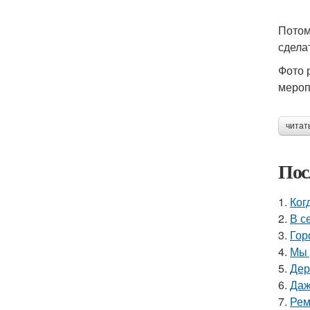
Потом
сдела
Фото 
мероп
читат
Пос
1.
Ког
2.
В с
3.
Гор
4.
Мы 
5.
Дер
6.
Даж
7.
Рем