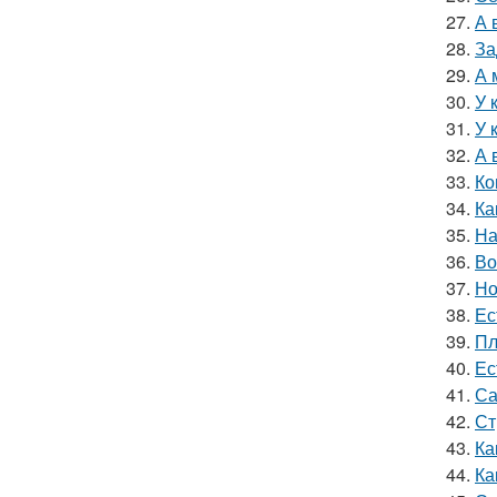
27.
А 
28.
За
29.
А 
30.
У 
31.
У 
32.
А 
33.
Ко
34.
Ка
35.
На
36.
Во
37.
Но
38.
Ес
39.
Пл
40.
Ес
41.
Са
42.
Ст
43.
Ка
44.
Ка