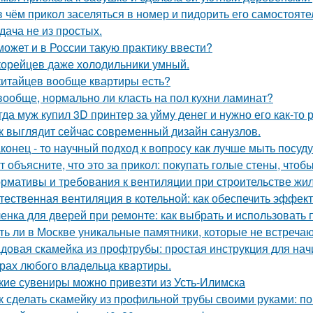
в чём прикол заселяться в номер и пидорить его самостоят
дача не из простых.
может и в России такую практику ввести?
корейцев даже холодильники умный.
китайцев вообще квартиры есть?
вообще, нормально ли класть на пол кухни ламинат?
гда муж купил 3D принтер за уйму денег и нужно его как-то
к выглядит сейчас современный дизайн санузлов.
конец - то научный подход к вопросу как лучше мыть посуд
т объясните, что это за прикол: покупать голые стены, чтоб
рмативы и требования к вентиляции при строительстве жил
тественная вентиляция в котельной: как обеспечить эффект
енка для дверей при ремонте: как выбрать и использовать
ть ли в Москве уникальные памятники, которые не встречаю
довая скамейка из профтрубы: простая инструкция для на
рах любого владельца квартиры.
кие сувениры можно привезти из Усть-Илимска
к сделать скамейку из профильной трубы своими руками: п