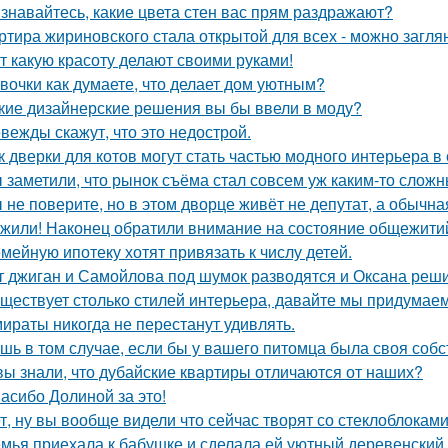
знавайтесь, какие цвета стен вас прям раздражают?
ртира жириновского стала открытой для всех - можно заглян
т какую красоту делают своими руками!
вочки как думаете, что делает дом уютным?
кие дизайнерские решения вы бы ввели в моду?
вежды скажут, что это недострой.
к дверки для котов могут стать частью модного интерьера 
 заметили, что рынок съёма стал совсем уж каким-то слож
 не поверите, но в этом дворце живёт не депутат, а обычна
жили! Наконец обратили внимание на состояние общежитий
мейную ипотеку хотят привязать к числу детей.
т джиган и Самойлова под шумок разводятся и Оксана реш
ществует столько стилей интерьера, давайте мы придумае
ираты никогда не перестанут удивлять.
шь в том случае, если бы у вашего питомца была своя собс
вы знали, что дубайские квартиры отличаются от наших?
асибо Долиной за это!
т, ну вы вообще видели что сейчас творят со стеклоблокам
мья приехала к бабушке и сделала ей уютный деревенский