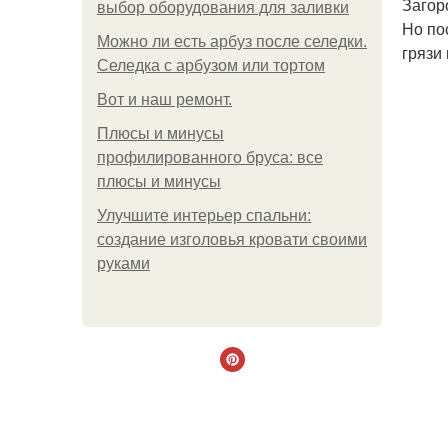
Загор
выбор оборудования для заливки
Но по
Можно ли есть арбуз после селедки.
грязи
Селедка с арбузом или тортом
Boт и наш ремoнт.
Плюсы и минусы
профилированного бруса: все
плюсы и минусы
Улучшите интерьер спальни:
создание изголовья кровати своими
руками