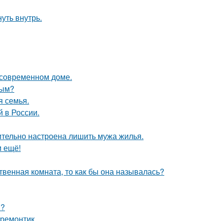
уть внутрь.
в современном доме.
ным?
я семья.
 в России.
ительно настроена лишить мужа жилья.
м ещё!
твенная комната, то как бы она называлась?
и?
 ремонтик.