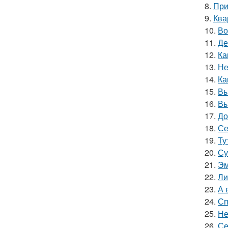
8.
При
9.
Ква
10.
Во
11.
Де
12.
Ка
13.
Не
14.
Ка
15.
Вы
16.
Вы
17.
До
18.
Се
19.
Ту
20.
Су
21.
Эм
22.
Ли
23.
А 
24.
Сп
25.
Не
26.
Се