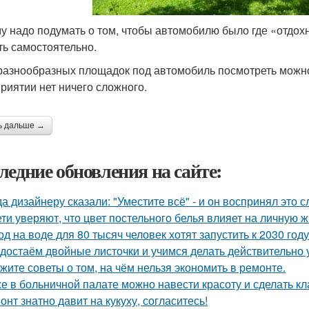
у надо подумать о том, чтобы автомобилю было где «отдох
ть самостоятельно.
разнообразных площадок под автомобиль посмотреть можно н
риятии нет ничего сложного.
ь дальше →
ледние обновления на сайте:
да дизайнеру сказали: "Уместите всё" - и он воспринял это 
ети уверяют, что цвет постельного белья влияет на личную ж
од на воде для 80 тысяч человек хотят запустить к 2030 году
достаём двойные листочки и учимся делать действительно 
жите советы о том, на чём нельзя экономить в ремонте.
е в больничной палате можно навести красоту и сделать к
онт знатно давит на кукуху, согласитесь!