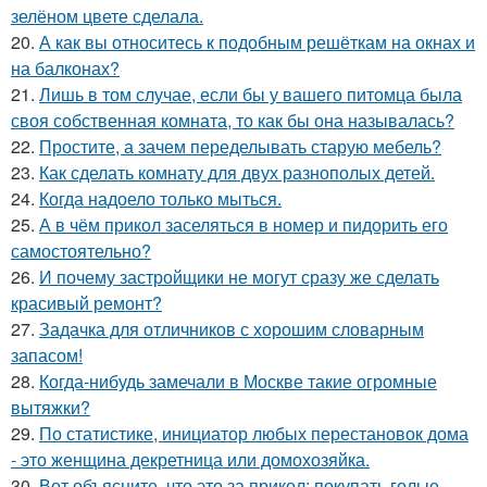
зелёном цвете сделала.
20.
А как вы относитесь к подобным решёткам на окнах и
на балконах?
21.
Лишь в том случае, если бы у вашего питомца была
своя собственная комната, то как бы она называлась?
22.
Простите, а зачем переделывать старую мебель?
23.
Как сделать комнату для двух разнополых детей.
24.
Когда надоело только мыться.
25.
А в чём прикол заселяться в номер и пидорить его
самостоятельно?
26.
И почему застройщики не могут сразу же сделать
красивый ремонт?
27.
Задачка для отличников с хорошим словарным
запасом!
28.
Когда-нибудь замечали в Москве такие огромные
вытяжки?
29.
По статистике, инициатор любых перестановок дома
- это женщина декретница или домохозяйка.
30.
Вот объясните, что это за прикол: покупать голые