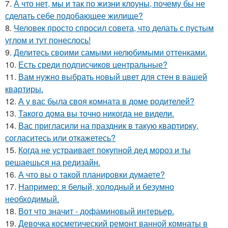
7.
А что нет, мы и так по жизни клоуны, почему бы не
сделать себе подобающее жилище?
8.
Человек просто спросил совета, что делать с пустым
углом и тут понеслось!
9.
Делитесь своими самыми нелюбимыми оттенками.
10.
Есть среди подписчиков центральные?
11.
Вам нужно выбрать новый цвет для стен в вашей
квартиры.
12.
А у вас была своя комната в доме родителей?
13.
Такого дома вы точно никогда не видели.
14.
Вас пригласили на праздник в такую квартирку,
согласитесь или откажетесь?
15.
Когда не устраивает покупной дед мороз и ты
решаешься на редизайн.
16.
А что вы о такой планировки думаете?
17.
Например: я белый, холодный и безумно
необходимый.
18.
Вот что значит - дофаминовый интерьер.
19.
Девочка косметический ремонт ванной комнаты в