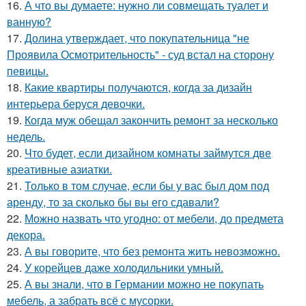
16.
А что вы думаете: нужно ли совмещать туалет и
ванную?
17.
Долина утверждает, что покупательница "не
Проявила Осмотрительность" - суд встал на сторону
певицы.
18.
Какие квартиры получаются, когда за дизайн
интерьера беруся девочки.
19.
Когда муж обещал закончить ремонт за несколько
недель.
20.
Что будет, если дизайном комнаты займутся две
креативные азиатки.
21.
Только в том случае, если бы у вас был дом под
аренду, то за сколько бы вы его сдавали?
22.
Можно назвать что угодно: от мебели, до предмета
декора.
23.
А вы говорите, что без ремонта жить невозможно.
24.
У корейцев даже холодильники умный.
25.
А вы знали, что в Германии можно не покупать
мебель, а забрать всё с мусорки.