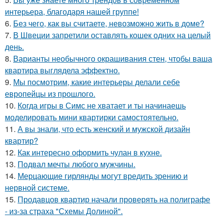
интерьера, благодаря нашей группе!
6.
Без чего, как вы считаете, невозможно жить в доме?
7.
В Швеции запретили оставлять кошек одних на целый
день.
8.
Варианты необычного окрашивания стен, чтобы ваша
квартира выглядела эффектно.
9.
Мы посмотрим, какие интерьеры делали себе
европейцы из прошлого.
10.
Когда игры в Симс не хватает и ты начинаешь
моделировать мини квартирки самостоятельно.
11.
А вы знали, что есть женский и мужской дизайн
квартир?
12.
Как интересно оформить чулан в кухне.
13.
Подвал мечты любого мужчины.
14.
Мерцающие гирлянды могут вредить зрению и
нервной системе.
15.
Продавцов квартир начали проверять на полиграфе
- из-за страха "Схемы Долиной".