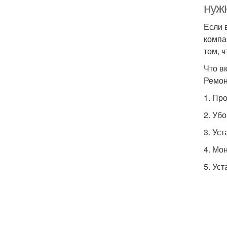
нуж
Если 
компа
том, 
Что в
Ремон
1. Пр
2. Уб
3. Уст
4. Мо
5. Ус