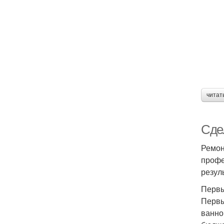
читат
Сдел
Ремон
профе
резуль
Первы
Первы
ванно