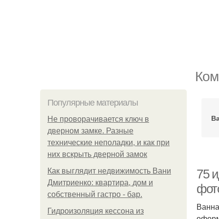
Ком
Популярные материалы
Ва
Не проворачивается ключ в
дверном замке. Разные
технические неполадки, и как при
них вскрыть дверной замок
Как выглядит недвижимость Вани
75 
Дмитриенко: квартира, дом и
фот
собственный гастро - бар.
Ванна
Гидроизоляция кессона из
оформ