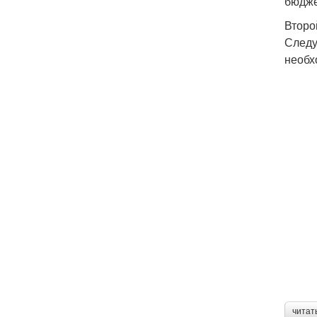
бюдже
Второ
Следу
необх
читат