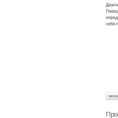
Диагн
Перед
опред
себя 
читат
Про