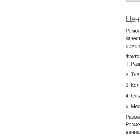
Цены
Ремон
качес
ремон
Факто
1. Ра
2. Тип
3. Ко
4. Оп
5. Ме
Разме
Разме
ванна