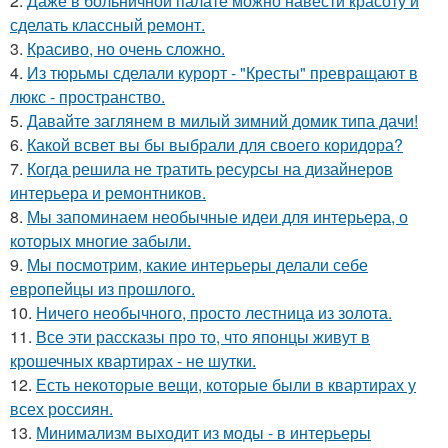
2.
Даже в больничной палате можно навести красоту и
сделать классный ремонт.
3.
Красиво, но очень сложно.
4.
Из тюрьмы сделали курорт - "Кресты" превращают в
люкс - пространство.
5.
Давайте заглянем в милый зимний домик типа дачи!
6.
Какой всвет вы бы выбрали для своего коридора?
7.
Когда решила не тратить ресурсы на дизайнеров
интерьера и ремонтников.
8.
Мы запоминаем необычные идеи для интерьера, о
которых многие забыли.
9.
Мы посмотрим, какие интерьеры делали себе
европейцы из прошлого.
10.
Ничего необычного, просто лестница из золота.
11.
Все эти рассказы про то, что японцы живут в
крошечных квартирах - не шутки.
12.
Есть некоторые вещи, которые были в квартирах у
всех россиян.
13.
Минимализм выходит из моды - в интерьеры