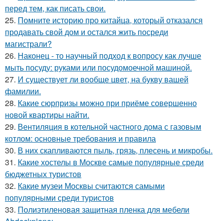
перед тем, как писать свои.
25.
Помните историю про китайца, который отказался
продавать свой дом и остался жить посреди
магистрали?
26.
Наконец - то научный подход к вопросу как лучше
мыть посуду: руками или посудомоечной машиной.
27.
И существует ли вообще цвет, на букву вашей
фамилии.
28.
Какие сюрпризы можно при приёме совершенно
новой квартиры найти.
29.
Вентиляция в котельной частного дома с газовым
котлом: основные требования и правила
30.
В них скапливаются пыль, грязь, плесень и микробы.
31.
Какие хостелы в Москве самые популярные среди
бюджетных туристов
32.
Какие музеи Москвы считаются самыми
популярными среди туристов
33.
Полиэтиленовая защитная пленка для мебели