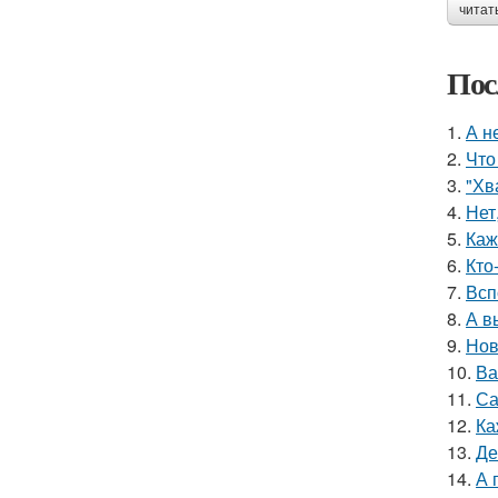
читат
Пос
1.
А н
2.
Что
3.
"Хв
4.
Нет
5.
Каж
6.
Кто
7.
Всп
8.
А в
9.
Нов
10.
Ва
11.
Са
12.
Ка
13.
Де
14.
А 