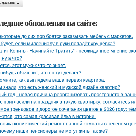
ь дальше →
ледние обновления на сайте:
екоторые до сих пор боятся заказывать мебель с маркетов.
 будет, если миллениалу в руки попадёт хрущёвка?
атит Копить - Начинайте Тратить" - неожиданное мнение эк
, ну а что?
ется, этот мужик что-то знает.
-нибудь объяснит, что он тут делает?
омните, как выглядела ваша первая квартира.
ы знали, что есть женский и мужской дизайн квартир?
ый год - новая причина реорганизовать пространсто в ванн
с пригласили на праздник в такую квартирку, согласитесь и
мое трендовое и дорогое сочетания цветов в 2026 году: тё
жется, это самая красивая ёлка в истории!
вочка косметический ремонт ванной комнаты в зелёном цве
почему наши пенсионеры не могут жить так же?