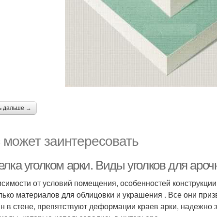
ь дальше →
 может заинтересовать
лка уголком арки. Виды уголков для аро
исимости от условий помещения, особенностей конструкции
лько материалов для облицовки и украшения . Все они пр
н в стене, препятствуют деформации краев арки, надежно 