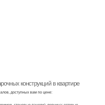
арочных конструкций в квартире
алов, доступных вам по цене:
пример, стеновые панели); лепнина; готовые