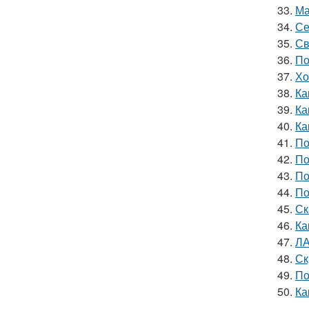
33.
Ма
34.
Се
35.
Св
36.
По
37.
Хо
38.
Ка
39.
Ка
40.
Ка
41.
По
42.
По
43.
По
44.
По
45.
Ск
46.
Ка
47.
ЛА
48.
Ск
49.
По
50.
Ка