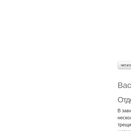
читат
Вас
Отде
В зав
неско
трещи