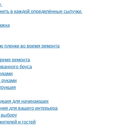
у.
анить в каждой определённые сыпучки.
важна
ию пленки во время ремонта
время ремонта
ованного бруса
руками
и руками
трукция
укция для начинающих
ние для вашего интерьера
о выбору
жителей и гостей