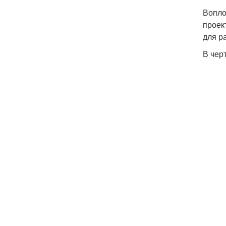
Вопло
проек
для р
В чер