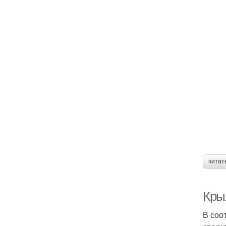
читат
Кры
В соо