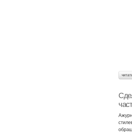
читат
Сде
част
Ажурн
стиле
обращ