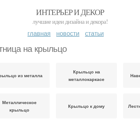
ИНТЕРЬЕР И ДЕКОР
лучшие идеи дизайна и декора!
главная
новости
статьи
тница на крыльцо
Крыльцо на
рыльцо из металла
Нав
металлокаркасе
Металлическое
Крыльцо к дому
Лест
крыльцо
зырёк над крыльцом