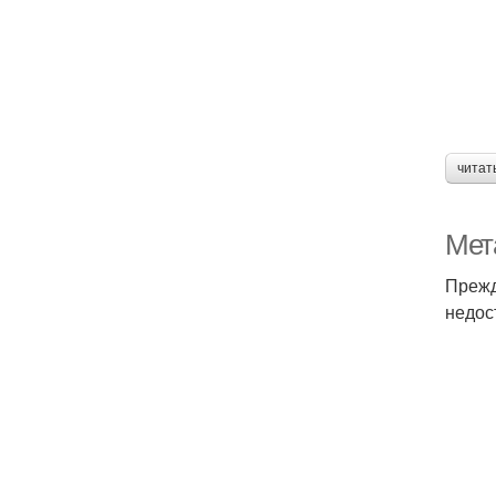
читат
Мет
Прежд
недос