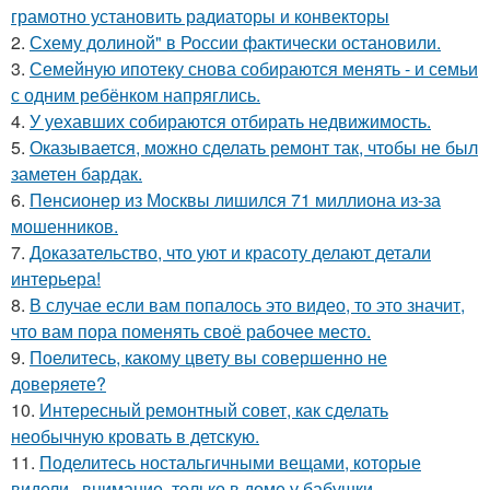
грамотно установить радиаторы и конвекторы
2.
Схему долиной" в России фактически остановили.
3.
Семейную ипотеку снова собираются менять - и семьи
с одним ребёнком напряглись.
4.
У уехавших собираются отбирать недвижимость.
5.
Оказывается, можно сделать ремонт так, чтобы не был
заметен бардак.
6.
Пенсионер из Москвы лишился 71 миллиона из-за
мошенников.
7.
Доказательство, что уют и красоту делают детали
интерьера!
8.
В случае если вам попалось это видео, то это значит,
что вам пора поменять своё рабочее место.
9.
Поелитесь, какому цвету вы совершенно не
доверяете?
10.
Интересный ремонтный совет, как сделать
необычную кровать в детскую.
11.
Поделитесь ностальгичными вещами, которые
видели , внимание, только в доме у бабушки.