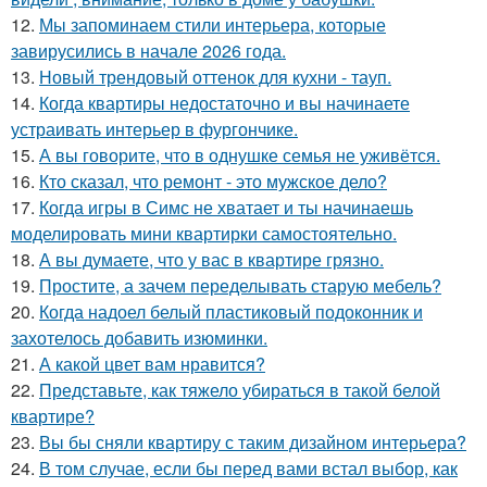
12.
Мы запоминаем стили интерьера, которые
завирусились в начале 2026 года.
13.
Новый трендовый оттенок для кухни - тауп.
14.
Когда квартиры недостаточно и вы начинаете
устраивать интерьер в фургончике.
15.
А вы говорите, что в однушке семья не уживётся.
16.
Кто сказал, что ремонт - это мужское дело?
17.
Когда игры в Симс не хватает и ты начинаешь
моделировать мини квартирки самостоятельно.
18.
А вы думаете, что у вас в квартире грязно.
19.
Простите, а зачем переделывать старую мебель?
20.
Когда надоел белый пластиковый подоконник и
захотелось добавить изюминки.
21.
А какой цвет вам нравится?
22.
Представьте, как тяжело убираться в такой белой
квартире?
23.
Вы бы сняли квартиру с таким дизайном интерьера?
24.
В том случае, если бы перед вами встал выбор, как