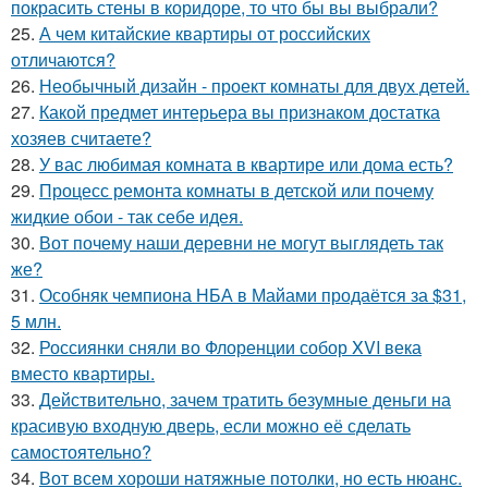
покрасить стены в коридоре, то что бы вы выбрали?
25.
А чем китайские квартиры от российских
отличаются?
26.
Необычный дизайн - проект комнаты для двух детей.
27.
Какой предмет интерьера вы признаком достатка
хозяев считаете?
28.
У вас любимая комната в квартире или дома есть?
29.
Процесс ремонта комнаты в детской или почему
жидкие обои - так себе идея.
30.
Вот почему наши деревни не могут выглядеть так
же?
31.
Особняк чемпиона НБА в Майами продаётся за $31,
5 млн.
32.
Россиянки сняли во Флоренции собор XVI века
вместо квартиры.
33.
Действительно, зачем тратить безумные деньги на
красивую входную дверь, если можно её сделать
самостоятельно?
34.
Вот всем хороши натяжные потолки, но есть нюанс.