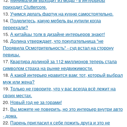
12.
Минимализм выходит из моды - в интерьеры
приходит Cluttercore.
13.
Учимся делать фартук на кухню самостоятельно.
14.
Поделитесь, какую мебель вы купили когда
переехали?
15.
А китайцы толк в дизайне интерьеров знают!
16.
Долина утверждает, что покупательница "не
Проявила Осмотрительность" - суд встал на сторону
певицы.
17.
Квартира долиной за 112 миллионов теперь стала
символом страха на рынке недвижимости.
18.
А какой интерьер нравится вам: тот, который выбрал
муж или жена?
19.
Только не говорите, что у вас всегда всё лежит на
своих местах.
20.
Новый год не за горами!
21.
Вы можете не поверить, но это интерьер внутри авто
- дома.
22.
Парень пригласил к себе пожить друга и это не