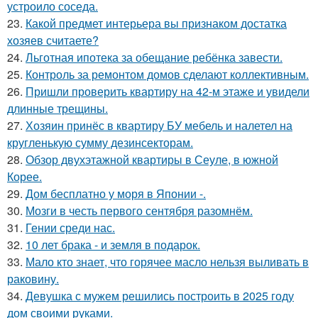
устроило соседа.
23.
Какой предмет интерьера вы признаком достатка
хозяев считаете?
24.
Льготная ипотека за обещание ребёнка завести.
25.
Контроль за ремонтом домов сделают коллективным.
26.
Пришли проверить квартиру на 42-м этаже и увидели
длинные трещины.
27.
Хозяин принёс в квартиру БУ мебель и налетел на
кругленькую сумму дезинсекторам.
28.
Обзор двухэтажной квартиры в Сеуле, в южной
Корее.
29.
Дом бесплатно у моря в Японии -.
30.
Мозги в честь первого сентября разомнём.
31.
Гении среди нас.
32.
10 лет брака - и земля в подарок.
33.
Мало кто знает, что горячее масло нельзя выливать в
раковину.
34.
Девушка с мужем решились построить в 2025 году
дом своими руками.