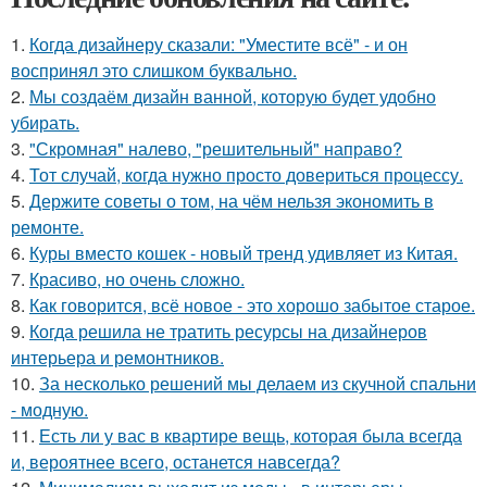
1.
Когда дизайнеру сказали: "Уместите всё" - и он
воспринял это слишком буквально.
2.
Мы создаём дизайн ванной, которую будет удобно
убирать.
3.
"Скромная" налево, "решительный" направо?
4.
Тот случай, когда нужно просто довериться процессу.
5.
Держите советы о том, на чём нельзя экономить в
ремонте.
6.
Куры вместо кошек - новый тренд удивляет из Китая.
7.
Красиво, но очень сложно.
8.
Как говорится, всё новое - это хорошо забытое старое.
9.
Когда решила не тратить ресурсы на дизайнеров
интерьера и ремонтников.
10.
За несколько решений мы делаем из скучной спальни
- модную.
11.
Есть ли у вас в квартире вещь, которая была всегда
и, вероятнее всего, останется навсегда?