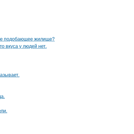
себе подобающее жилище?
то вкуса у людей нет.
азывает.
да.
ли.