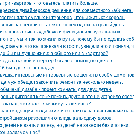
ь три квартиры - готовьтесь платить больше.
ересное дизайнерское решение для совместного кабинета.
постеснялся смелых интерьеров, чтобы жить как король.
веции запретили оставлять кошек одних на целый день.
ите проект очень удобную и функциональную спальню.
что нет, мы и так по жизни клоуны, почему бы не сделать 
едставьте, что вы приехали в гости, увидели это и поняли, ч
где бы вы лучше жили: в общаге или в квартире?
к сделать свой интерьер богаче с помощью цветов.
16 был десять лет надад.
вушка интересные интерьерные решения в своём доме пок
гда муж обещал закончить ремонт за несколько недель.
обычный дизайн - проект комнаты для двух детей.
рень пригласил к себе пожить друга и это не устроило сосе
о сказал, что холостяки живут аскетично?
вая тенденция: люди заменяют плитку на пластиковые пане
стройщикам разрешили откладывать сдачу домов.
з детей не взять ипотеку, но детей не завести без ипотеки.
социализмом нас?