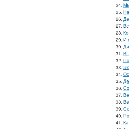
24.
Мы
25.
На
26.
Де
27.
Вс
28.
Ко
29.
И 
30.
Ди
31.
Вс
32.
По
33.
Эк
34.
Ос
35.
Де
36.
Со
37.
Ве
38.
Ве
39.
Ск
40.
По
41.
Ка