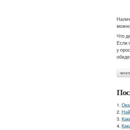
Налич
можно
Что д
Если 
у про
обеде
читат
Пос
1.
Ока
2.
Най
3.
Как
4.
Как