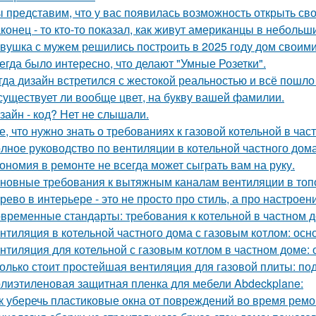
 представим, что у вас появилась возможность открыть свой
конец - то кто-то показал, как живут американцы в небольш
вушка с мужем решились построить в 2025 году дом своими
егда было интересно, что делают "Умные Розетки".
гда дизайн встретился с жестокой реальностью и всё пошло 
существует ли вообще цвет, на букву вашей фамилии.
зайн - код? Нет не слышали.
е, что нужно знать о требованиях к газовой котельной в час
лное руководство по вентиляции в котельной частного дом
ономия в ремонте не всегда может сыграть вам на руку.
новные требования к вытяжным каналам вентиляции в топо
рево в интерьере - это не просто про стиль, а про настроен
временные стандарты: требования к котельной в частном 
нтиляция в котельной частного дома с газовым котлом: ос
нтиляция для котельной с газовым котлом в частном доме:
олько стоит простейшая вентиляция для газовой плиты: по
лиэтиленовая защитная пленка для мебели Abdeckplane:
к уберечь пластиковые окна от повреждений во время ремо