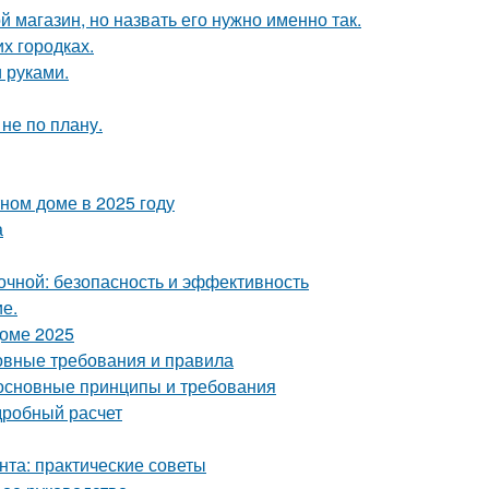
 магазин, но назвать его нужно именно так.
их городках.
 руками.
не по плану.
тном доме в 2025 году
а
чной: безопасность и эффективность
ие.
доме 2025
новные требования и правила
 основные принципы и требования
дробный расчет
нта: практические советы