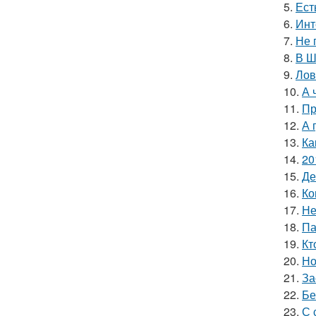
5.
Ест
6.
Инт
7.
Не 
8.
В Ш
9.
Лов
10.
А 
11.
Пр
12.
А 
13.
Ка
14.
20
15.
Де
16.
Ко
17.
Не
18.
Па
19.
Кт
20.
Но
21.
За
22.
Бе
23.
С 