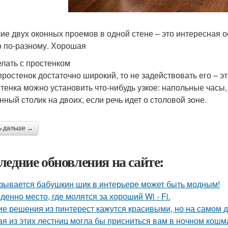
ие двух оконных проемов в одной стене – это интересная 
 по-разному. Хорошая
елать с простенком
простенок достаточно широкий, то не задействовать его – э
стенка можно установить что-нибудь узкое: напольные часы
нный столик на двоих, если речь идет о столовой зоне.
ь дальше →
ледние обновления на сайте:
зывается бабушкин шик в интерьере может быть модным!
денно место, где молятся за хороший Wi - Fi.
ие решения из пинтерест кажутся красивыми, но на самом д
ая из этих лестниц могла бы присниться вам в ночном кош