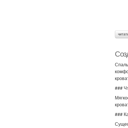
читат
Соз
Спаль
комфо
крова
### Ч
Мягко
крова
### К
Сущес