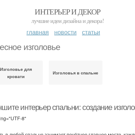
ИНТЕРЬЕР И ДЕКОР
лучшие идеи дизайна и декора!
главная
новости
статьи
есное изголовье
Изголовье для
Изголовья в спальне
кровати
чшите интерьер спальни: создание изгол
ing="UTF-8"
ть в любой спальне занимает почётное главное место, кажд