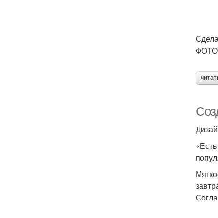
Сдела
ФОТО:
читат
Соз
Дизай
«Есть
попул
Мягко
завтр
Согла