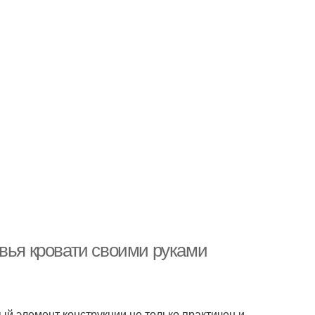
овья кровати своими руками
ый элемент конструкции не только практичен и