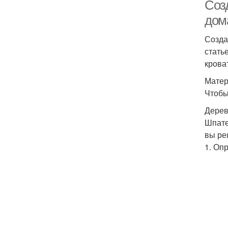
Соз
дом
Созда
стать
крова
Матер
Чтобы
Дерев
Шпате
вы ре
1. Оп