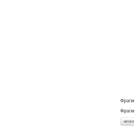
Фрагм
Фрагм
читат