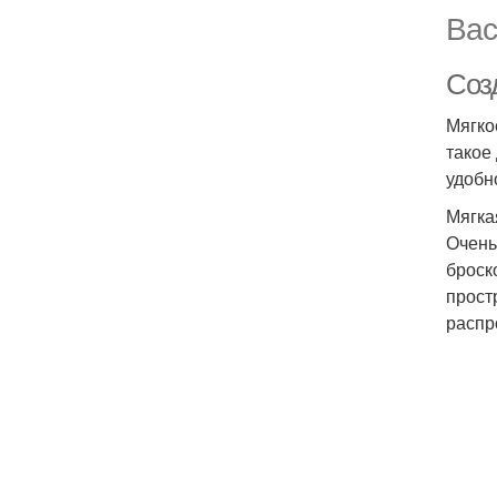
Вас
Соз
Мягко
такое
удобн
Мягка
Очень
броск
прост
распр