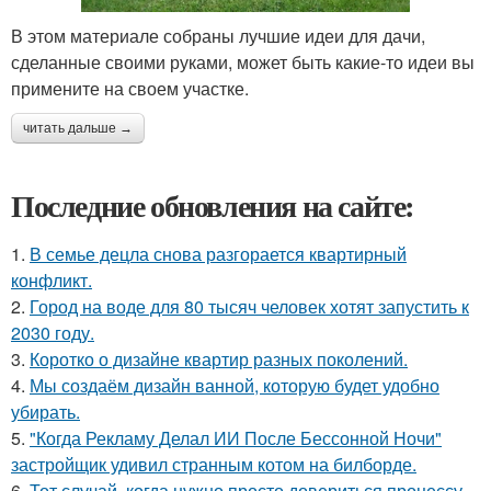
В этом материале собраны лучшие идеи для дачи,
сделанные своими руками, может быть какие-то идеи вы
примените на своем участке.
читать дальше →
Последние обновления на сайте:
1.
В семье децла снова разгорается квартирный
конфликт.
2.
Город на воде для 80 тысяч человек хотят запустить к
2030 году.
3.
Коротко о дизайне квартир разных поколений.
4.
Мы создаём дизайн ванной, которую будет удобно
убирать.
5.
"Когда Рекламу Делал ИИ После Бессонной Ночи"
застройщик удивил странным котом на билборде.
6.
Тот случай, когда нужно просто довериться процессу.