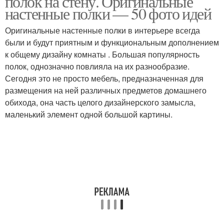
полок на стену. Оригинальные
настенные полки — 50 фото идей
Оригинальные настенные полки в интерьере всегда
Стеллаж из модульных
были и будут приятным и функциональным дополнением
Деревянная полка
полок
к общему дизайну комнаты . Большая популярность
полок, однозначно повлияла на их разнообразие.
Сегодня это не просто мебель, предназначенная для
размещения на ней различных предметов домашнего
Эксклюзивные полки
Навесные полки
обихода, она часть целого дизайнерского замысла,
маленький элемент одной большой картины.
Полки в интерьере