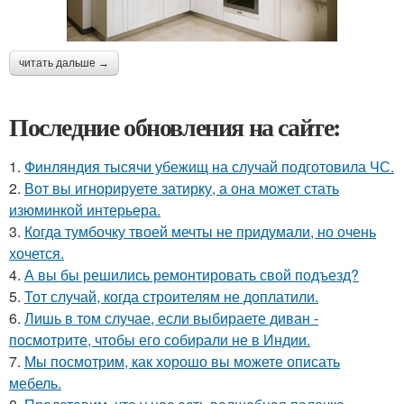
читать дальше →
Последние обновления на сайте:
1.
Финляндия тысячи убежищ на случай подготовила ЧС.
2.
Вот вы игнорируете затирку, а она может стать
изюминкой интерьера.
3.
Когда тумбочку твоей мечты не придумали, но очень
хочется.
4.
А вы бы решились ремонтировать свой подъезд?
5.
Тот случай, когда строителям не доплатили.
6.
Лишь в том случае, если выбираете диван -
посмотрите, чтобы его собирали не в Индии.
7.
Мы посмотрим, как хорошо вы можете описать
мебель.