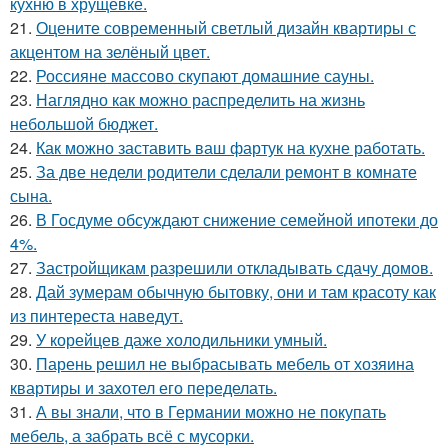
кухню в хрущёвке.
21.
Оцените современный светлый дизайн квартиры с
акцентом на зелёный цвет.
22.
Россияне массово скупают домашние сауны.
23.
Наглядно как можно распределить на жизнь
небольшой бюджет.
24.
Как можно заставить ваш фартук на кухне работать.
25.
За две недели родители сделали ремонт в комнате
сына.
26.
В Госдуме обсуждают снижение семейной ипотеки до
4%.
27.
Застройщикам разрешили откладывать сдачу домов.
28.
Дай зумерам обычную бытовку, они и там красоту как
из пинтереста наведут.
29.
У корейцев даже холодильники умный.
30.
Парень решил не выбрасывать мебель от хозяина
квартиры и захотел его переделать.
31.
А вы знали, что в Германии можно не покупать
мебель, а забрать всё с мусорки.