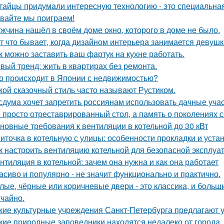
тайцы придумали интересную технологию - это специальная
вайте мы поиграем!
жчина нашёл в своём доме окно, которого в доме не было.
т что бывает, когда дизайном интерьера занимается девушк
к можно заставить ваш фартук на кухне работать.
вый тренд: жить в квартирах без ремонта.
о происходит в Японии с недвижимостью?
кой сказочный стиль часто называют Рустиком.
сдума хочет запретить россиянам использовать дачные учас
 просто отреставрированный стол, а память о поколениях с
новные требования к вентиляции в котельной до 30 кВт
иточка в котельную с улицы: особенности прокладки и уста
к настроить вентиляцию котельной для безопасной эксплуа
нтиляция в котельной: зачем она нужна и как она работает
асиво и популярно - не значит функционально и практично.
лые, чёрные или коричневые двери - это классика, и боль
учайно.
кие культурные учреждения Санкт-Петербурга предлагают 
кие природные заповедники находятся недалеко от города