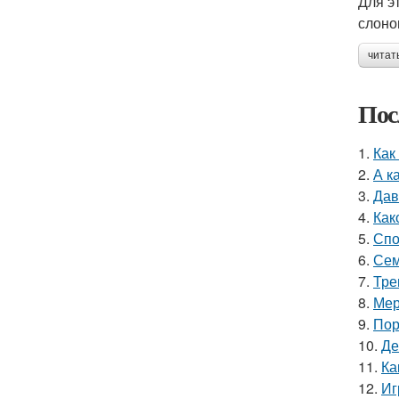
Для э
слоно
читат
Пос
1.
Как
2.
А к
3.
Дав
4.
Как
5.
Спо
6.
Сем
7.
Тре
8.
Мер
9.
Пор
10.
Де
11.
Ка
12.
Иг