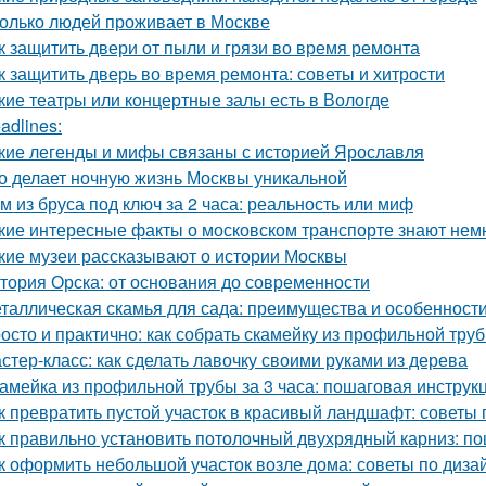
олько людей проживает в Москве
к защитить двери от пыли и грязи во время ремонта
к защитить дверь во время ремонта: советы и хитрости
кие театры или концертные залы есть в Вологде
adlines:
кие легенды и мифы связаны с историей Ярославля
о делает ночную жизнь Москвы уникальной
м из бруса под ключ за 2 часа: реальность или миф
кие интересные факты о московском транспорте знают нем
кие музеи рассказывают о истории Москвы
тория Орска: от основания до современности
таллическая скамья для сада: преимущества и особенност
осто и практично: как собрать скамейку из профильной тру
стер-класс: как сделать лавочку своими руками из дерева
амейка из профильной трубы за 3 часа: пошаговая инструк
к превратить пустой участок в красивый ландшафт: советы 
к правильно установить потолочный двухрядный карниз: п
к оформить небольшой участок возле дома: советы по диза