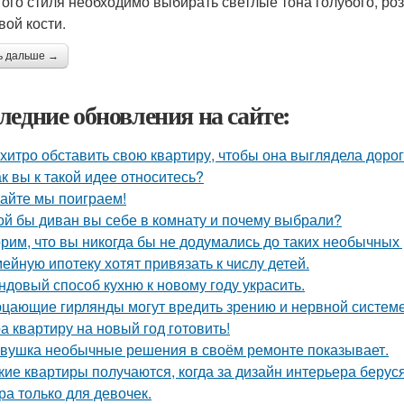
того стиля необходимо выбирать светлые тона голубого, роз
вой кости.
ь дальше →
ледние обновления на сайте:
 хитро обставить свою квартиру, чтобы она выглядела дорог
ак вы к такой идее относитесь?
айте мы поиграем!
ой бы диван вы себе в комнату и почему выбрали?
рим, что вы никогда бы не додумались до таких необычных
ейную ипотеку хотят привязать к числу детей.
ндовый способ кухню к новому году украсить.
цающие гирлянды могут вредить зрению и нервной системе
а квартиру на новый год готовить!
вушка необычные решения в своём ремонте показывает.
кие квартиры получаются, когда за дизайн интерьера беруся
ра только для девочек.