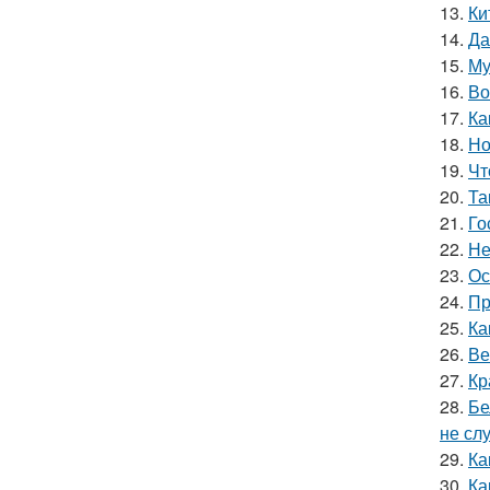
13.
Ки
14.
Да
15.
Му
16.
Во
17.
Ка
18.
Но
19.
Чт
20.
Та
21.
Го
22.
Не
23.
Ос
24.
Пр
25.
Ка
26.
Ве
27.
Кр
28.
Бе
не сл
29.
Ка
30.
Ка