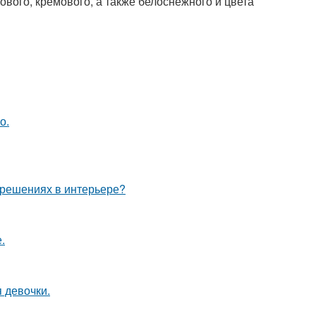
ового, кремового, а также белоснежного и цвета
о.
 решениях в интерьере?
.
 девочки.