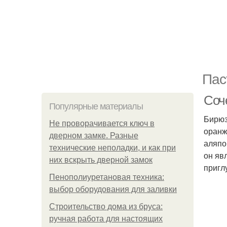
Пас
Соч
Популярные материалы
Бирюз
Не проворачивается ключ в
оранж
дверном замке. Разные
аляпо
технические неполадки, и как при
он яв
них вскрыть дверной замок
пригл
Пенополиуретановая техника:
выбор оборудования для заливки
Строительство дома из бруса:
ручная работа для настоящих