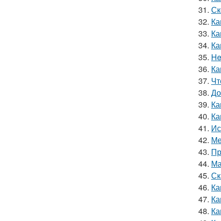
31.
Ск
32.
Ка
33.
Ка
34.
Ка
35.
He
36.
Ка
37.
Чт
38.
До
39.
Ка
40.
Ка
41.
Ис
42.
Ме
43.
Пр
44.
Ма
45.
Ск
46.
Ка
47.
Ка
48.
Ка