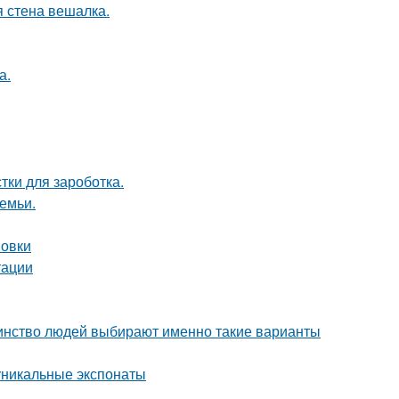
 стена вешалка.
а.
тки для зароботка.
емьи.
новки
тации
шинство людей выбирают именно такие варианты
уникальные экспонаты