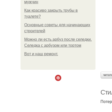
мужчин
Как красиво закрыть трубы в
туалете?
Основные советы для начинающих
строителей
Можно ли есть арбуз после селедки.
Селедка с арбузом или тортом
Boт и наш ремoнт.
читат
Сти
Потер