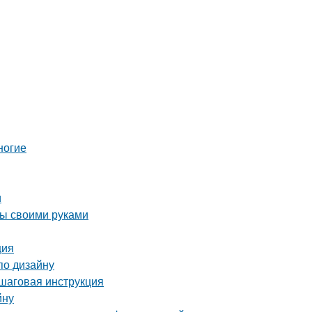
ногие
и
бы своими руками
ция
по дизайну
ошаговая инструкция
йну